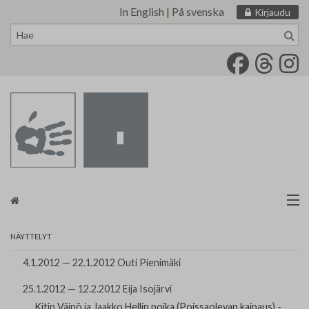
In English
|
På svenska
Kirjaudu
Siirry
sisältöön
Taidemaalariliitto
NÄYTTELYT
Näyttelytoiminta
4.1.2012 — 22.1.2012 Outi Pienimäki
25.1.2012 — 12.2.2012 Eija Isojärvi
Tarvikevälitys
Kitin Väinö ja Jaakko Hellin poika (Poissaolevan kaipaus) -