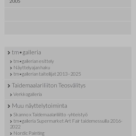
2005
tm•galleria
tm•gallerian esittely
Näyttelyajan haku
tm•gallerian taiteilijat 2013–2025
Taidemaalariliiton Teosvälitys
Verkkogalleria
Muu näyttelytoiminta
Skanno x Taidemaalariliitto -yhteistyö
tm•galleria Supermarket Art Fair taidemessuilla 2016-
2022
Nordic Painting