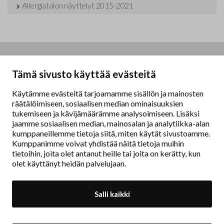
Allergiatalon näyttelyt 2015-2021
Taidemaalariliitto – Målarförbundet
Tämä sivusto käyttää evästeitä
Erottajankatu 9 B
00130 Helsinki
Käytämme evästeitä tarjoamamme sisällön ja mainosten
räätälöimiseen, sosiaalisen median ominaisuuksien
www.painters.fi
tukemiseen ja kävijämäärämme analysoimiseen. Lisäksi
jaamme sosiaalisen median, mainosalan ja analytiikka-alan
kumppaneillemme tietoja siitä, miten käytät sivustoamme.
Näyttelytoiminta
Kumppanimme voivat yhdistää näitä tietoja muihin
tm•gallerian esittely
tietoihin, joita olet antanut heille tai joita on kerätty, kun
Muu näyttelytoiminta
olet käyttänyt heidän palvelujaan.
Tarvikevälitys
Yhteystiedot
Salli kaikki
Ajankohtaista