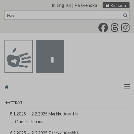
In English
|
På svenska
Kirjaudu
Siirry
sisältöön
Taidemaalariliitto
NÄYTTELYT
Näyttelytoiminta
8.1.2025 — 2.2.2025 Markku Arantila
Onnellisten maa
Tarvikevälitys
6.2.2025 — 2.3.2025 Päivikki Alaräihä