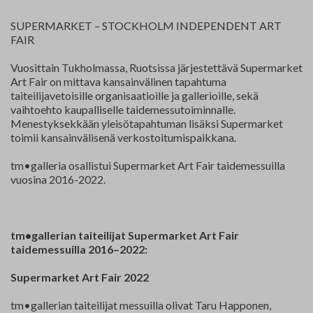
Yhteystiedot
SUPERMARKET – STOCKHOLM INDEPENDENT ART
FAIR
Jäsenluettelo
Vuosittain Tukholmassa, Ruotsissa järjestettävä Supermarket
Jäsensivu
Art Fair on mittava kansainvälinen tapahtuma
taiteilijavetoisille organisaatioille ja gallerioille, sekä
vaihtoehto kaupalliselle taidemessutoiminnalle.
Menestyksekkään yleisötapahtuman lisäksi Supermarket
toimii kansainvälisenä verkostoitumispaikkana.
tm•galleria osallistui Supermarket Art Fair taidemessuilla
vuosina 2016-2022.
tm•gallerian taiteilijat Supermarket Art Fair
taidemessuilla 2016–2022:
Supermarket Art Fair 2022
tm•gallerian taiteilijat messuilla olivat Taru Happonen,