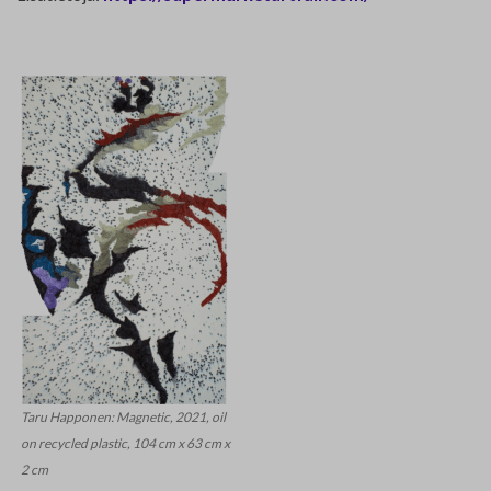
Taru Happonen: Magnetic, 2021, oil
on recycled plastic, 104 cm x 63 cm x
2 cm