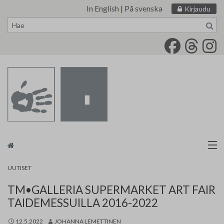
In English
|
På svenska
Kirjaudu
Siirry
sisältöön
Taidemaalariliitto
UUTISET
TM•GALLERIA SUPERMARKET ART FAIR
Näyttelytoiminta
TAIDEMESSUILLA 2016-2022
Tarvikevälitys
12.5.2022
JOHANNA LEMETTINEN