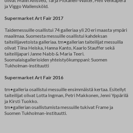
olivat Malin Ahlsved, Tarja Pitkänen-Walter, Heli Vehkaperä
ja Viggo Wallensköld.
Supermarket Art Fair 2017
Taidemessuille osallistui 74 galleriaa yli 20 eri maasta ympäri
maailmaa. Suomesta messuille osallistui kahdeksan
taiteilijavetoista galleriaa. tm•gallerian taiteilijat messuilla
olivat Tiina Heiska, Hanna Kanto, Kaarlo Stauffer sekä
taiteilijapari Janne Nabb & Maria Teeri.
Suomalaisgallerioiden yhteistyökumppani: Suomen
Tukholman-instituutti
Supermarket Art Fair 2016
tm•galleria osallistui messuille ensimmäistä kertaa. Esitellyt
taiteilijat olivat Lotta Ingman, Petri Makkonen, Jenni Yppärilä
ja Kirsti Tuokko.
tm•gallerian osallistumista messuille tukivat Frame ja
Suomen Tukholman-instituutti.