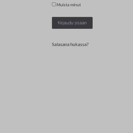
Edunvalvonta ja jäsenpalvelut
Lausunnot
Muista minut
Projektit
Jäseneksi hakeminen
Luottamushenkilöt
Salasana hukassa?
Historia