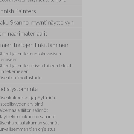
Hyvän hallinnon periaatteet yhdistyksissä
Näyttelytoimikunnan säännöt
innish Painters
Tekijänoikeusasiat
Jäsenhakulautakunnan säännöt
aku Skanno-myyntinäyttelyyn
Kilpailuasiat
Turvallisemman tilan ohjeistus
eminaarimateriaalit
mien tietojen linkittäminen
Kuvataiteilijan huoltosäätiö
Tietoa jäsenrekisteristä ja -luettelosta
hjeet jäsenille muotokuvasivun
kemiseen
Taiteilijoiden kuntoutus
hjeet jäsenille julkisen taiteen tekijät -
vun tekemiseen
äsenten ilmoitustaulu
hdistystoiminta
äsenkokoukset ja pöytäkirjat
steellisyyden arviointi
aidemaalariliiton säännöt
äyttelytoimikunnan säännöt
äsenhakulautakunnan säännöt
urvallisemman tilan ohjeistus