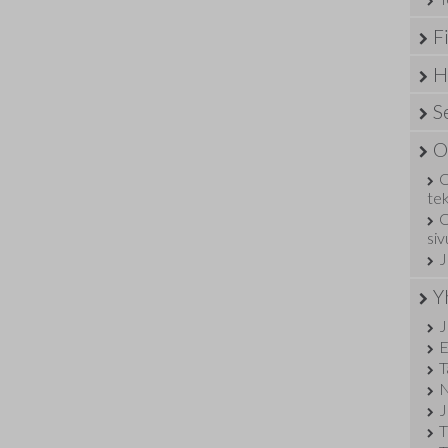
F
H
S
O
O
te
O
si
J
Y
J
E
T
N
J
T