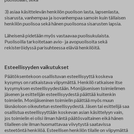
3) asiaa käsittelevän henkilön puolison lasta, lapsenlasta,
sisarusta, vanhempaa ja isovanhempaa samoin kuin tällaisen
henkilön puolisoa sekä hänen puolisonsa sisarusten lapsia.
Läheisenä pidetään myös vastaavaa puolisukulaista.
Puolisoilla tarkoitetaan avio- ja avopuolisoita sekä
rekisteröidyssä parisuhteessa eläviä henkilöitä.
Esteellisyyden vaikutukset
Päätöksentekoon osallistuvan esteellisyyttä koskeva
kysymys on ratkaistava viipymättä. Henkilö ratkaisee itse
kysymyksen esteellisyydestään. Monijäsenisen toimielimen
jäsenen ja esittelijän esteellisyydestä päättää kuitenkin
toimielin. Monijäseninen toimielin päättää myös muun
läsnäoloon oikeutetun esteellisyydestä. Jäsen tai esittelijä saa
osallistua esteellisyyttään koskevan asian käsittelyyn vain,
jos toimielin ei olisi ilman häntä päätösvaltainen eikä hänen
tilalleen ole ilman huomattavaa viivytystä saatavissa
esteetöntä henkilöä. Esteellisen henkilön tilalle on viipymättä