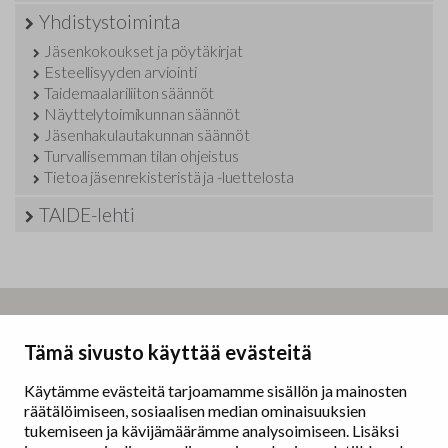
Yhdistystoiminta
Jäsenkokoukset ja pöytäkirjat
Esteellisyyden arviointi
Taidemaalariliiton säännöt
Näyttelytoimikunnan säännöt
Jäsenhakulautakunnan säännöt
Turvallisemman tilan ohjeistus
Tietoa jäsenrekisteristä ja -luettelosta
TAIDE-lehti
Taidemaalariliitto – Målarförbundet
Tämä sivusto käyttää evästeitä
Erottajankatu 9 B
00130 Helsinki
Käytämme evästeitä tarjoamamme sisällön ja mainosten
räätälöimiseen, sosiaalisen median ominaisuuksien
www.painters.fi
tukemiseen ja kävijämäärämme analysoimiseen. Lisäksi