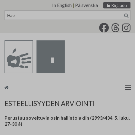
In English
|
På svenska
Kirjaudu
Siirry
sisältöön
Taidemaalariliitto
ESTEELLISYYDEN ARVIOINTI
Näyttelytoiminta
Perustuu soveltuvin osin hallintolakiin (2993/434, 5. luku,
27-30 §)
Tarvikevälitys