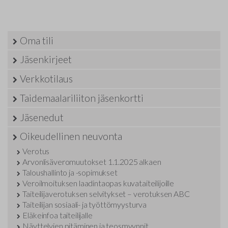
Oma tili
Jäsenkirjeet
Verkkotilaus
Taidemaalariliiton jäsenkortti
Jäsenedut
Oikeudellinen neuvonta
Verotus
Arvonlisäveromuutokset 1.1.2025 alkaen
Taloushallinto ja -sopimukset
Veroilmoituksen laadintaopas kuvataiteilijoille
Taiteilijaverotuksen selvitykset – verotuksen ABC
Taiteilijan sosiaali- ja työttömyysturva
Eläkeinfoa taiteilijalle
Näyttelyjen pitäminen ja teosmyynnit