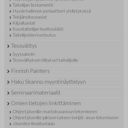
Taiteilijan testamentti
Hyvän hallinnon periaatteet yhdistyksissä
Tekijänoikeusasiat
Kilpailuasiat
Kuvataiteilijan huoltosäätiö
Taiteilijoiden kuntoutus
Teosvälitys
Syyssalonki
Teosvälityksen tilitykset taiteilijoille
Finnish Painters
Haku Skanno-myyntinäyttelyyn
Seminaarimateriaalit
Omien tietojen linkittäminen
Ohjeet jäsenille muotokuvasivun tekemiseen
Ohjeet jäsenille julkisen taiteen tekijät -sivun tekemiseen
Jäsenten ilmoitustaulu