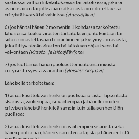
säätiössä, valtion liikelaitoksessa tai laitoksessa, joka on
asianosainen tai jolle asian ratkaisusta on odotettavissa
erityistä hyötyä tai vahinkoa
(yhteisöjäävi)
;
6) jos hän tai hänen 2 momentin 1 kohdassa tarkoitettu
läheisensä kuuluu viraston tai laitoksen johtokuntaan tai
siihen rinnastettavaan toimielimeen ja kysymys on asiasta,
joka liittyy tämän viraston tai laitoksen ohjaukseen tai
valvontaan
(virasto- ja laitosjäävi)
; tai
7) jos luottamus hänen puolueettomuuteensa muusta
erityisestä syystä vaarantuu
(yleislausekejäävi)
.
Läheisellä tarkoitetaan:
1) asiaa käsittelevän henkilön puolisoa ja lasta, lapsenlasta,
sisarusta, vanhempaa, isovanhempaa ja hänelle muuten
erityisen läheistä henkilöä samoin kuin tällaisen henkilön
puolisoa;
2) asiaa käsittelevän henkilön vanhempien sisarusta sekä
hänen puolisoaan, hänen sisarustensa lapsia ja hänen entistä
puolisoaan; sekä