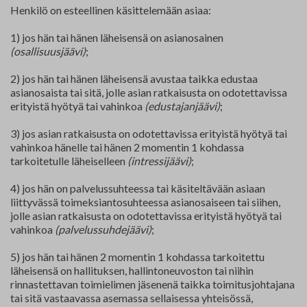
Henkilö on esteellinen käsittelemään asiaa:
1) jos hän tai hänen läheisensä on asianosainen
(osallisuusjäävi)
;
2) jos hän tai hänen läheisensä avustaa taikka edustaa
asianosaista tai sitä, jolle asian ratkaisusta on odotettavissa
erityistä hyötyä tai vahinkoa
(edustajanjäävi)
;
3) jos asian ratkaisusta on odotettavissa erityistä hyötyä tai
vahinkoa hänelle tai hänen 2 momentin 1 kohdassa
tarkoitetulle läheiselleen
(intressijäävi)
;
4) jos hän on palvelussuhteessa tai käsiteltävään asiaan
liittyvässä toimeksiantosuhteessa asianosaiseen tai siihen,
jolle asian ratkaisusta on odotettavissa erityistä hyötyä tai
vahinkoa
(palvelussuhdejäävi)
;
5) jos hän tai hänen 2 momentin 1 kohdassa tarkoitettu
läheisensä on hallituksen, hallintoneuvoston tai niihin
rinnastettavan toimielimen jäsenenä taikka toimitusjohtajana
tai sitä vastaavassa asemassa sellaisessa yhteisössä,