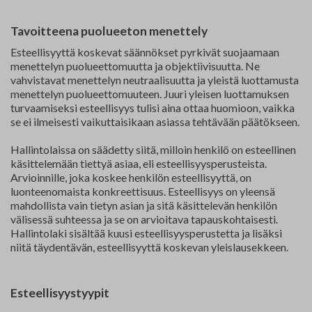
Yhteystiedot
Tavoitteena puolueeton menettely
Jäsenluettelo
Esteellisyyttä koskevat säännökset pyrkivät suojaamaan
menettelyn puolueettomuutta ja objektiivisuutta. Ne
Jäsensivu
vahvistavat menettelyn neutraalisuutta ja yleistä luottamusta
menettelyn puolueettomuuteen. Juuri yleisen luottamuksen
turvaamiseksi esteellisyys tulisi aina ottaa huomioon, vaikka
se ei ilmeisesti vaikuttaisikaan asiassa tehtävään päätökseen.
Hallintolaissa on säädetty siitä, milloin henkilö on esteellinen
käsittelemään tiettyä asiaa, eli esteellisyysperusteista.
Arvioinnille, joka koskee henkilön esteellisyyttä, on
luonteenomaista konkreettisuus. Esteellisyys on yleensä
mahdollista vain tietyn asian ja sitä käsittelevän henkilön
välisessä suhteessa ja se on arvioitava tapauskohtaisesti.
Hallintolaki sisältää kuusi esteellisyysperustetta ja lisäksi
niitä täydentävän, esteellisyyttä koskevan yleislausekkeen.
Esteellisyystyypit