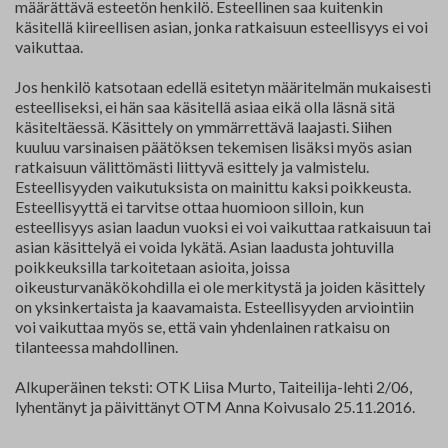
määrättävä esteetön henkilö. Esteellinen saa kuitenkin
käsitellä kiireellisen asian, jonka ratkaisuun esteellisyys ei voi
vaikuttaa.
Jos henkilö katsotaan edellä esitetyn määritelmän mukaisesti
esteelliseksi, ei hän saa käsitellä asiaa eikä olla läsnä sitä
käsiteltäessä. Käsittely on ymmärrettävä laajasti. Siihen
kuuluu varsinaisen päätöksen tekemisen lisäksi myös asian
ratkaisuun välittömästi liittyvä esittely ja valmistelu.
Esteellisyyden vaikutuksista on mainittu kaksi poikkeusta.
Esteellisyyttä ei tarvitse ottaa huomioon silloin, kun
esteellisyys asian laadun vuoksi ei voi vaikuttaa ratkaisuun tai
asian käsittelyä ei voida lykätä. Asian laadusta johtuvilla
poikkeuksilla tarkoitetaan asioita, joissa
oikeusturvanäkökohdilla ei ole merkitystä ja joiden käsittely
on yksinkertaista ja kaavamaista. Esteellisyyden arviointiin
voi vaikuttaa myös se, että vain yhdenlainen ratkaisu on
tilanteessa mahdollinen.
Alkuperäinen teksti: OTK Liisa Murto, Taiteilija-lehti 2/06,
lyhentänyt ja päivittänyt OTM Anna Koivusalo 25.11.2016.