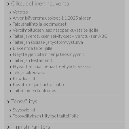
Oikeudellinen neuvonta
Verotus
Arvonlisäveromuutokset 1.1.2025 alkaen
Taloushallinto ja -sopimukset
Veroilmoituksen laadintaopas kuvataiteilijoille
Taiteilijaverotuksen selvitykset – verotuksen ABC
Taiteilijan sosiaali- ja työttömyysturva
Eläkeinfoa taiteilijalle
Näyttelyjen pitäminen ja teosmyynnit
Taiteilijan testamentti
Hyvän hallinnon periaatteet yhdistyksissä
Tekijänoikeusasiat
Kilpailuasiat
Kuvataiteilijan huoltosäätiö
Taiteilijoiden kuntoutus
Teosvälitys
Syyssalonki
Teosvälityksen tilitykset taiteilijoille
Finnish Painters