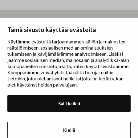
Taidemaalariliitto – Målarförbundet
Tämä sivusto käyttää evästeitä
Erottajankatu 9 B
00130 Helsinki
Käytämme evästeitä tarjoamamme sisällön ja mainosten
räätälöimiseen, sosiaalisen median ominaisuuksien
www.painters.fi
tukemiseen ja kävijämäärämme analysoimiseen. Lisäksi
jaamme sosiaalisen median, mainosalan ja analytiikka-alan
kumppaneillemme tietoja siitä, miten käytät sivustoamme.
Näyttelytoiminta
Kumppanimme voivat yhdistää näitä tietoja muihin
tm•gallerian esittely
tietoihin, joita olet antanut heille tai joita on kerätty, kun
Muu näyttelytoiminta
olet käyttänyt heidän palvelujaan.
Tarvikevälitys
Yhteystiedot
Salli kaikki
Ajankohtaista
Taidemaalariliiton Teosvälitys
Kiellä
Jäsenluettelo