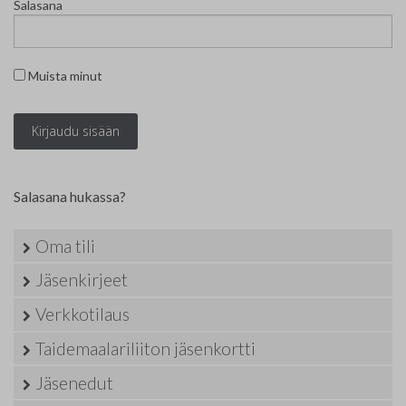
Salasana
Yhteystiedot
Jäsenluettelo
Muista minut
Jäsensivu
Salasana hukassa?
Oma tili
Jäsenkirjeet
Verkkotilaus
Taidemaalariliiton jäsenkortti
Jäsenedut