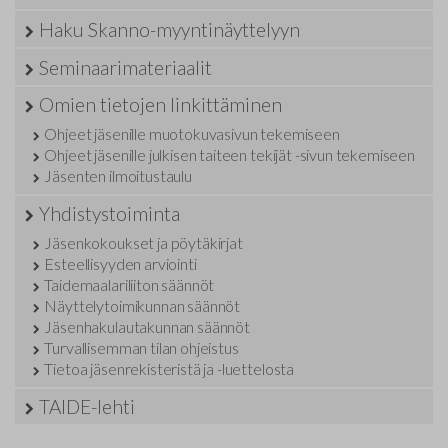
Haku Skanno-myyntinäyttelyyn
Seminaarimateriaalit
Omien tietojen linkittäminen
Ohjeet jäsenille muotokuvasivun tekemiseen
Ohjeet jäsenille julkisen taiteen tekijät -sivun tekemiseen
Jäsenten ilmoitustaulu
Yhdistystoiminta
Jäsenkokoukset ja pöytäkirjat
Esteellisyyden arviointi
Taidemaalariliiton säännöt
Näyttelytoimikunnan säännöt
Jäsenhakulautakunnan säännöt
Turvallisemman tilan ohjeistus
Tietoa jäsenrekisteristä ja -luettelosta
TAIDE-lehti