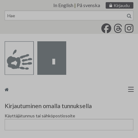
In English
|
På svenska
Kirjaudu
Siirry
sisältöön
Taidemaalariliitto
Kirjautuminen omalla tunnuksella
Käyttäjätunnus tai sähköpostiosoite
Näyttelytoiminta
Tarvikevälitys