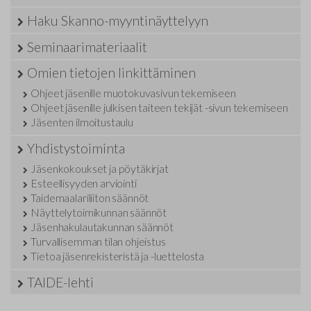
Haku Skanno-myyntinäyttelyyn
Seminaarimateriaalit
Omien tietojen linkittäminen
Ohjeet jäsenille muotokuvasivun tekemiseen
Ohjeet jäsenille julkisen taiteen tekijät -sivun tekemiseen
Jäsenten ilmoitustaulu
Yhdistystoiminta
Jäsenkokoukset ja pöytäkirjat
Esteellisyyden arviointi
Taidemaalariliiton säännöt
Näyttelytoimikunnan säännöt
Jäsenhakulautakunnan säännöt
Turvallisemman tilan ohjeistus
Tietoa jäsenrekisteristä ja -luettelosta
TAIDE-lehti