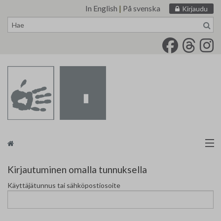
In English
|
På svenska
Kirjaudu
Siirry
sisältöön
Taidemaalariliitto
Kirjautuminen omalla tunnuksella
Käyttäjätunnus tai sähköpostiosoite
Näyttelytoiminta
Tarvikevälitys