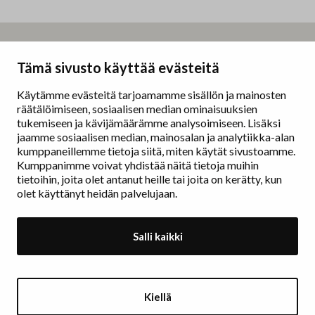
Taidemaalariliitto – Målarförbundet
Tämä sivusto käyttää evästeitä
Erottajankatu 9 B
00130 Helsinki
Käytämme evästeitä tarjoamamme sisällön ja mainosten
räätälöimiseen, sosiaalisen median ominaisuuksien
www.painters.fi
tukemiseen ja kävijämäärämme analysoimiseen. Lisäksi
jaamme sosiaalisen median, mainosalan ja analytiikka-alan
kumppaneillemme tietoja siitä, miten käytät sivustoamme.
Näyttelytoiminta
Kumppanimme voivat yhdistää näitä tietoja muihin
tm•gallerian esittely
tietoihin, joita olet antanut heille tai joita on kerätty, kun
Muu näyttelytoiminta
olet käyttänyt heidän palvelujaan.
Tarvikevälitys
Yhteystiedot
Salli kaikki
Ajankohtaista
Taidemaalariliiton Teosvälitys
Kiellä
Jäsenluettelo