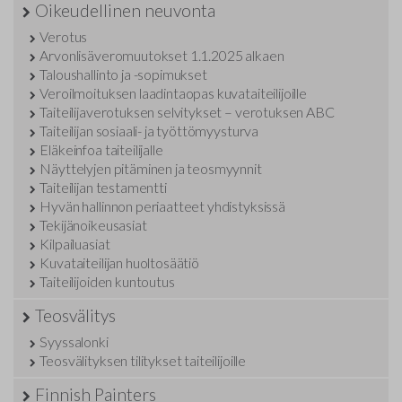
Oikeudellinen neuvonta
Verotus
Arvonlisäveromuutokset 1.1.2025 alkaen
Taloushallinto ja -sopimukset
Veroilmoituksen laadintaopas kuvataiteilijoille
Taiteilijaverotuksen selvitykset – verotuksen ABC
Taiteilijan sosiaali- ja työttömyysturva
Eläkeinfoa taiteilijalle
Näyttelyjen pitäminen ja teosmyynnit
Taiteilijan testamentti
Hyvän hallinnon periaatteet yhdistyksissä
Tekijänoikeusasiat
Kilpailuasiat
Kuvataiteilijan huoltosäätiö
Taiteilijoiden kuntoutus
Teosvälitys
Syyssalonki
Teosvälityksen tilitykset taiteilijoille
Finnish Painters