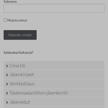
Salasana
Yhteystiedot
Jäsenluettelo
Muista minut
Jäsensivu
Salasana hukassa?
Oma tili
Jäsenkirjeet
Verkkotilaus
Taidemaalariliiton jäsenkortti
Jäsenedut