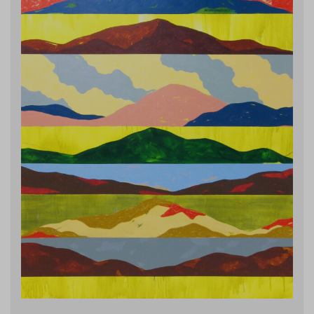
Yhteystiedot
Jäsenluettelo
Jäsensivu