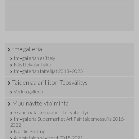
tm•galleria
tm•gallerian esittely
Näyttelyajan haku
tm•gallerian taiteilijat 2013–2025
Taidemaalariliiton Teosvälitys
Verkkogalleria
Muu näyttelytoiminta
Skanno x Taidemaalariliitto -yhteistyö
tm•galleria Supermarket Art Fair taidemessuilla 2016-
2022
Nordic Painting
Allergiatalon näyttelyt 2015-2021