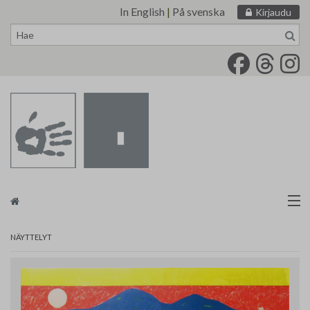
In English
|
På svenska
Kirjaudu
Siirry
sisältöön
Taidemaalariliitto
NÄYTTELYT
Näyttelytoiminta
Tarvikevälitys