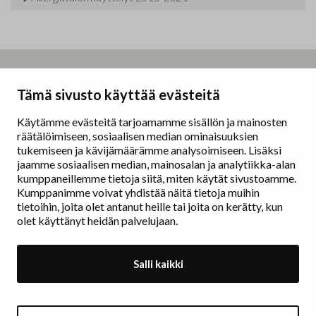
Taidemaalariliitto – Målarförbundet
Tämä sivusto käyttää evästeitä
Erottajankatu 9 B
00130 Helsinki
Käytämme evästeitä tarjoamamme sisällön ja mainosten
räätälöimiseen, sosiaalisen median ominaisuuksien
www.painters.fi
tukemiseen ja kävijämäärämme analysoimiseen. Lisäksi
jaamme sosiaalisen median, mainosalan ja analytiikka-alan
kumppaneillemme tietoja siitä, miten käytät sivustoamme.
Näyttelytoiminta
Kumppanimme voivat yhdistää näitä tietoja muihin
tm•gallerian esittely
tietoihin, joita olet antanut heille tai joita on kerätty, kun
Muu näyttelytoiminta
olet käyttänyt heidän palvelujaan.
Tarvikevälitys
Yhteystiedot
Salli kaikki
Ajankohtaista
Taidemaalariliiton Teosvälitys