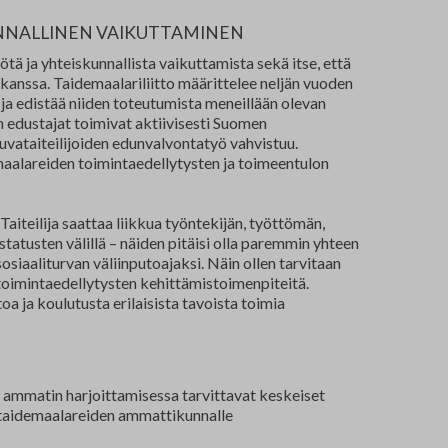
UNNALLINEN VAIKUTTAMINEN
tä ja yhteiskunnallista vaikuttamista sekä itse, että
n kanssa. Taidemaalariliitto määrittelee neljän vuoden
ja edistää niiden toteutumista meneillään olevan
n edustajat toimivat aktiivisesti Suomen
kuvataiteilijoiden edunvalvontatyö vahvistuu.
aalareiden toimintaedellytysten ja toimeentulon
 Taiteilija saattaa liikkua työntekijän, työttömän,
statusten välillä – näiden pitäisi olla paremmin yhteen
 sosiaaliturvan väliinputoajaksi. Näin ollen tarvitaan
n toimintaedellytysten kehittämistoimenpiteitä.
toa ja koulutusta erilaisista tavoista toimia
n ammatin harjoittamisessa tarvittavat keskeiset
ko taidemaalareiden ammattikunnalle