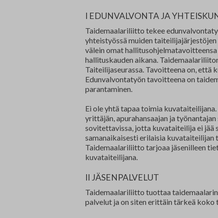
I EDUNVALVONTA JA YHTEISK
Taidemaalariliitto tekee edunvalvontatyö
yhteistyössä muiden taiteilijajärjestöje
välein omat hallitusohjelmatavoitteensa 
hallituskauden aikana. Taidemaalariliito
Taiteilijaseurassa. Tavoitteena on, että 
Edunvalvontatyön tavoitteena on taidem
parantaminen.
Ei ole yhtä tapaa toimia kuvataiteilijana.
yrittäjän, apurahansaajan ja työnantajan 
sovitettavissa, jotta kuvataiteilija ei jää
samanaikaisesti erilaisia kuvataiteilija
Taidemaalariliitto tarjoaa jäsenilleen tie
kuvataiteilijana.
II JÄSENPALVELUT
Taidemaalariliitto tuottaa taidemaalari
palvelut ja on siten erittäin tärkeä ko