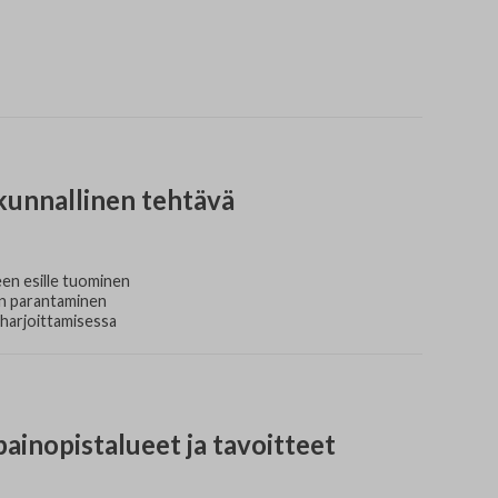
skunnallinen tehtävä
een esille tuominen
en parantaminen
harjoittamisessa
ainopistalueet ja tavoitteet