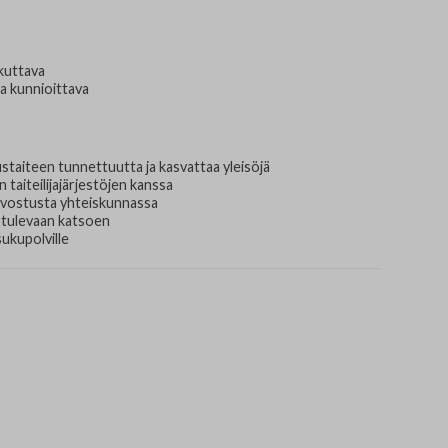
Nordic Painting
Jä
Allergiatalon näyttelyt 2015-2021
Oi
ikuttava
ta kunnioittava
Te
Fi
austaiteen tunnettuutta ja kasvattaa yleisöjä
 taiteilijajärjestöjen kanssa
Ha
 arvostusta yhteiskunnassa
ä tulevaan katsoen
Se
sukupolville
Om
Yh
TA