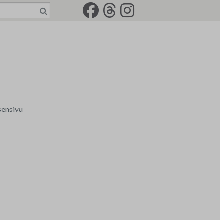
sensivu
a tili
senkirjeet
rkkotilaus
-2022
jät
idemaalariliiton jäsenkortti