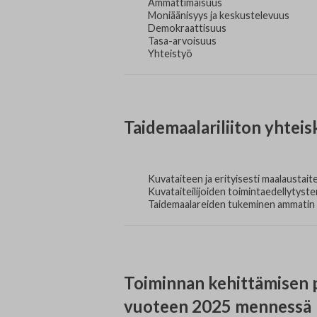
Ammattimaisuus
Moniäänisyys ja keskustelevuus
Demokraattisuus
Tasa-arvoisuus
Yhteistyö
Taidemaalariliiton yhtei
Kuvataiteen ja erityisesti maalaustait
Kuvataiteilijoiden toimintaedellytyst
Taidemaalareiden tukeminen ammatin 
Toiminnan kehittämisen p
vuoteen 2025 mennessä