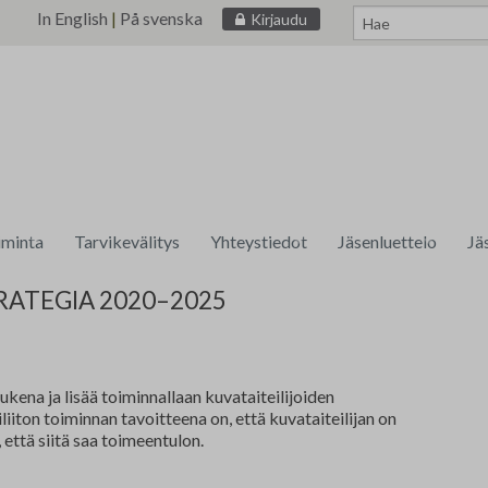
In English
|
På svenska
Kirjaudu
iminta
Tarvikevälitys
Yhteystiedot
Jäsenluettelo
Jä
a
tm•gallerian esittely
Laskutustiedot
Liiton jäsenet
Om
RATEGIA 2020–2025
6-2030
iliiton Teosvälitys
Näyttelyajan haku
Verkkogalleria
Medialle
Kunniajäsenet
Jä
unnitelma 2025–2028
lytoiminta
tm•gallerian taiteilijat 2013–2025
Skanno x Taidemaalariliitto -yhteistyö
Muotokuvamaalarit
Ve
ukena ja lisää toiminnallaan kuvataiteilijoiden
iiton toiminnan tavoitteena on, että kuvataiteilijan on
 että siitä saa toimeentulon.
tm•galleria Supermarket Art Fair taidemessuilla 2016
Julkisen taiteen teki
Ta