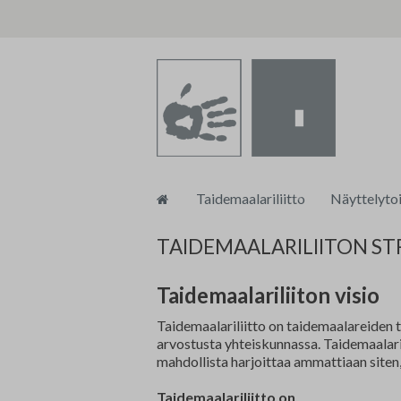
Siirry
Taidemaalariliitto
Näyttelyto
sisältöön
Toiminnanjohtajan blogi
tm•galleri
TAIDEMAALARILIITON ST
Taidemaalariliiton strategia 202
Taidemaalar
Taidemaalariliiton visio
Tasa-arvo ja yhdenvertaisuussu
Muu näytte
Taidemaalariliitto on taidemaalareiden t
arvostusta yhteiskunnassa. Taidemaalaril
mahdollista harjoittaa ammattiaan siten,
Turvallisemman tilan ohjeistus
Taidemaalariliitto on