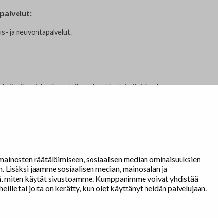
palvelut:
us- ja neuvontapalvelut.
eistyössä muiden kuvataiteen kentän toimijoiden kanssa
essä.
Näyttelytoiminta
ainosten räätälöimiseen, sosiaalisen median ominaisuuksien
tm•gallerian esittely
 Lisäksi jaamme sosiaalisen median, mainosalan ja
tä, miten käytät sivustoamme. Kumppanimme voivat yhdistää
Muu näyttelytoiminta
 heille tai joita on kerätty, kun olet käyttänyt heidän palvelujaan.
Tarvikevälitys
Yhteystiedot