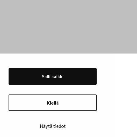
Salli kaikki
Ajankohtaista
Kiellä
Taidemaalariliiton Teosvälitys
Jäsenluettelo
Jäseneksi hakeminen
Näytä tiedot
Rekisteri- ja tietosuojaseloste
Evästekäytännöt