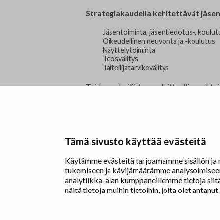
Strategiakaudella kehitettävät jäsen
Jäsentoiminta, jäsentiedotus-, koulut
Oikeudellinen neuvonta ja -koulutus
Näyttelytoiminta
Teosvälitys
Taiteilijatarvikevälitys
Taidemaalariliitto on aloitteellinen yht
erilaisten yhteistyömuotojen kehittämis
Tämä sivusto käyttää evästeitä
Taidemaalariliitto – Målarförbundet
Käytämme evästeitä tarjoamamme sisällön ja m
Erottajankatu 9 B
tukemiseen ja kävijämäärämme analysoimiseen.
analytiikka-alan kumppaneillemme tietoja sii
00130 Helsinki
näitä tietoja muihin tietoihin, joita olet antanut
www.painters.fi