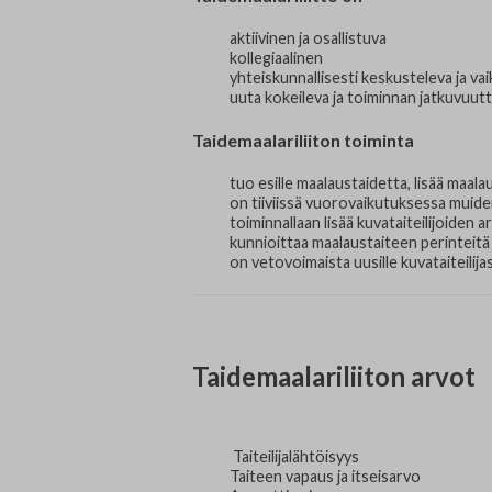
Edunvalvonta ja jäsenpalvelut
Lausunnot
aktiivinen ja osallistuva
Projektit
kollegiaalinen
yhteiskunnallisesti keskusteleva ja va
uuta kokeileva ja toiminnan jatkuvuut
Jäseneksi hakeminen
Taidemaalariliiton toiminta
Luottamushenkilöt
tuo esille maalaustaidetta, lisää maal
on tiiviissä vuorovaikutuksessa muiden
Historia
toiminnallaan lisää kuvataiteilijoiden
kunnioittaa maalaustaiteen perinteit
on vetovoimaista uusille kuvataiteilija
Taidemaalariliiton arvot
Taiteilijalähtöisyys
Taiteen vapaus ja itseisarvo