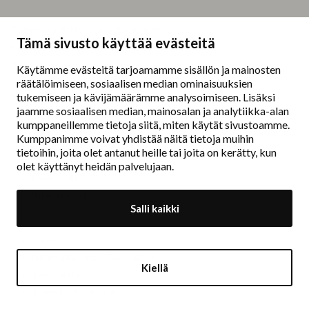
Taidemaalariliitto – Målarförbundet
Tämä sivusto käyttää evästeitä
Erottajankatu 9 B
00130 Helsinki
Käytämme evästeitä tarjoamamme sisällön ja mainosten
räätälöimiseen, sosiaalisen median ominaisuuksien
www.painters.fi
tukemiseen ja kävijämäärämme analysoimiseen. Lisäksi
jaamme sosiaalisen median, mainosalan ja analytiikka-alan
kumppaneillemme tietoja siitä, miten käytät sivustoamme.
Näyttelytoiminta
Kumppanimme voivat yhdistää näitä tietoja muihin
tm•gallerian esittely
tietoihin, joita olet antanut heille tai joita on kerätty, kun
Muu näyttelytoiminta
olet käyttänyt heidän palvelujaan.
Tarvikevälitys
Yhteystiedot
Salli kaikki
Ajankohtaista
Taidemaalariliiton Teosvälitys
Kiellä
Jäsenluettelo
Jäseneksi hakeminen
Rekisteri- ja tietosuojaseloste