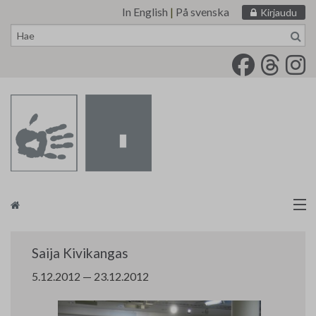
In English
|
På svenska
Kirjaudu
Siirry
sisältöön
Taidemaalariliitto
Saija Kivikangas
Näyttelytoiminta
5.12.2012 — 23.12.2012
Tarvikevälitys