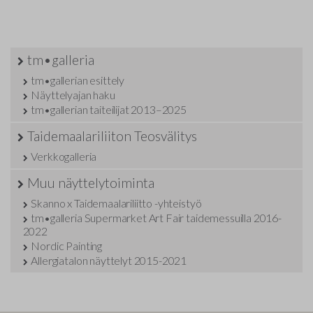
tm•galleria
tm•gallerian esittely
Näyttelyajan haku
tm•gallerian taiteilijat 2013–2025
Taidemaalariliiton Teosvälitys
Verkkogalleria
Muu näyttelytoiminta
Skanno x Taidemaalariliitto -yhteistyö
tm•galleria Supermarket Art Fair taidemessuilla 2016-
2022
Nordic Painting
Allergiatalon näyttelyt 2015-2021