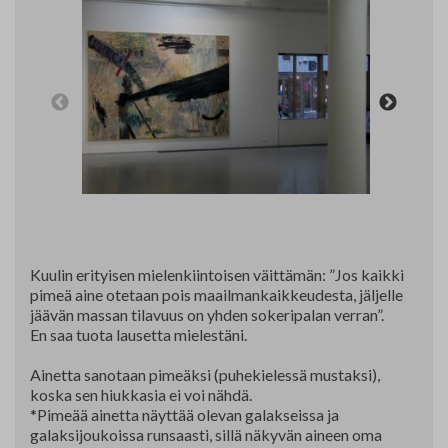
Yhteystiedot
Jäsenluettelo
Jäsensivu
Kuulin erityisen mielenkiintoisen väittämän: ”Jos kaikki
pimeä aine otetaan pois maailmankaikkeudesta, jäljelle
jäävän massan tilavuus on yhden sokeripalan verran”.
En saa tuota lausetta mielestäni.
Ainetta sanotaan pimeäksi (puhekielessä mustaksi),
koska sen hiukkasia ei voi nähdä.
*Pimeää ainetta näyttää olevan galakseissa ja
galaksijoukoissa runsaasti, sillä näkyvän aineen oma