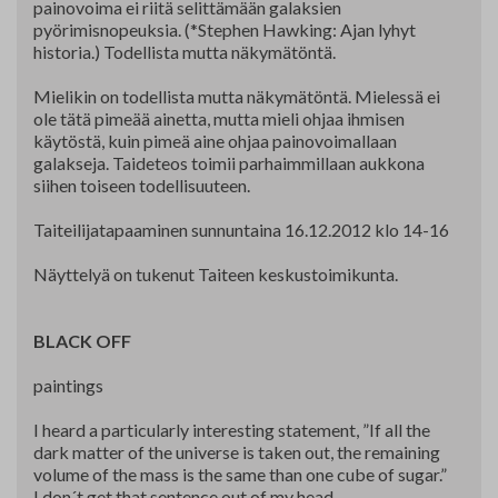
painovoima ei riitä selittämään galaksien
pyörimisnopeuksia. (*Stephen Hawking: Ajan lyhyt
historia.) Todellista mutta näkymätöntä.
Mielikin on todellista mutta näkymätöntä. Mielessä ei
ole tätä pimeää ainetta, mutta mieli ohjaa ihmisen
käytöstä, kuin pimeä aine ohjaa painovoimallaan
galakseja. Taideteos toimii parhaimmillaan aukkona
siihen toiseen todellisuuteen.
Taiteilijatapaaminen sunnuntaina 16.12.2012 klo 14-16
Näyttelyä on tukenut Taiteen keskustoimikunta.
BLACK OFF
paintings
I heard a particularly interesting statement, ”If all the
dark matter of the universe is taken out, the remaining
volume of the mass is the same than one cube of sugar.”
I don´t get that sentence out of my head.