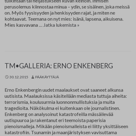
tulkintaan tai heijastukseen kuvan keinoin. Ihmisen
perusolemus kiinnostaa minua – ydin, se sisäinen, joka meissä
on. Myös fyysisyyden ja henkisyyden rajat, ja miten ne
kohtaavat. Teemana on nyt mies: isänä, lapsena, aikuisena.
Eija
Mies kasvavana …
Jatka lukemista
»
Isojärvi
TM•GALLERIA: ERNO ENKENBERG
30.12.2015
PÄÄKÄYTTÄJÄ
Erno Enkenbergin uudet maalaukset ovat saaneet alkunsa
uutisista. Maalauksissa käsitellään mediasta tuttuja aiheita:
terrorismia, koulusurmia luonnonmullistuksia ja muita
tragedioita. Näkökulma ei kuitenkaan ole journalistinen.
Enkenberg on analysoinut katastrofeilla mässäilevää
uutispuuroa ja rakentanut eri teemoista paperisia
pienoismalleja. Mikään pienoismalleista ei liitty yksittäiseen
katastrofiin. Tsunamin ja maanjäristyksen vavisuttama