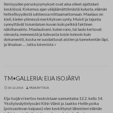
Ihmisyyden peruskysymykset ovat aina olleet ajatteluni
Yhteystiedot
keskiössä. Kokemus ajan vääjäämättömästä kulusta, elämän
hetkellisyydestä suhteessa mittaamattomaan. Maalaus on
Jäsenluettelo
kieli, kielen ytimessä merkityksen synty. Muisti ja tajunta
synnyttävät toisenlaisen kuvan kuin pelkkä faktinen
Jäsensivu
näköhavainto. Maalaukseni, kuten runo, tai laulu kertovat
olevasta, menneestä ja tulevasta toisin keinoin kuin
dokumentti, koska ne suodattuvat aistien ja tunnekentän läpi,
Outi
ja ilmaisun …
Jatka lukemista
»
Pienimäki
TM•GALLERIA: EIJA ISOJÄRVI
30.12.2015
PÄÄKÄYTTÄJÄ
Eija Isojärvi kertoo teoksistaan sunnuntaina 12.2. kello 14.
Yksityisnäyttelyssäni Kitin Väinö ja Jaakko Hellin poika
(poissaolevan kaipaus) olen keskittynyt läheisteni elämän