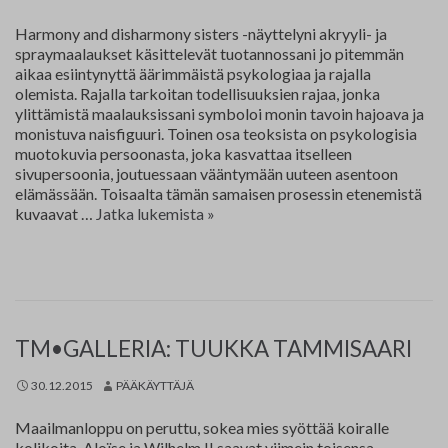
Harmony and disharmony sisters -näyttelyni akryyli- ja
spraymaalaukset käsittelevät tuotannossani jo pitemmän
aikaa esiintynyttä äärimmäistä psykologiaa ja rajalla
olemista. Rajalla tarkoitan todellisuuksien rajaa, jonka
ylittämistä maalauksissani symboloi monin tavoin hajoava ja
monistuva naisfiguuri. Toinen osa teoksista on psykologisia
muotokuvia persoonasta, joka kasvattaa itselleen
sivupersoonia, joutuessaan vääntymään uuteen asentoon
elämässään. Toisaalta tämän samaisen prosessin etenemistä
Marikka
kuvaavat …
Jatka lukemista
»
Kiirikoff
TM•GALLERIA: TUUKKA TAMMISAARI
30.12.2015
PÄÄKÄYTTÄJÄ
Maailmanloppu on peruttu, sokea mies syöttää koiralle
kolikoita. Aloïse ja Wilhelm II saavat viimein toisensa.