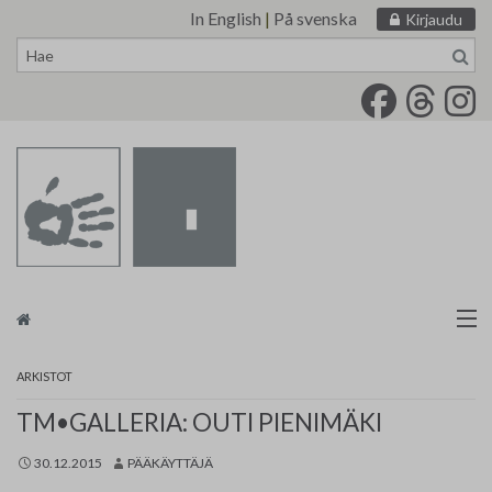
In English
|
På svenska
Kirjaudu
Siirry
sisältöön
Taidemaalariliitto
ARKISTOT
Näyttelytoiminta
TM•GALLERIA: OUTI PIENIMÄKI
30.12.2015
PÄÄKÄYTTÄJÄ
Tarvikevälitys