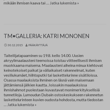
Panu
mikään ihmisen kaava tai …
Jatka lukemista
»
Ollikainen
TM•GALLERIA: KATRI MONONEN
30.12.2015
PÄÄKÄYTTÄJÄ
Taiteilijatapaaminen su 19.8. kello 14.00. Uusien
akryylimaalausteni teemoissa toistuu viitteellisesti ihmisen
muokkaama maisema. Maalausteni aiheina minua kiehtovat
keinotekoiset paikat ja väliaikaiset rakennelmat, kuten
vesiliukumäet, hiihtoputki tai laskettelurinne sisätiloissa.
Osassa maalauksista ihminen on läsnä vain maisemaan
jättämiensä jälkien kautta. Joissakin maalauksissa
ihmishahmot puolestaan kuvastavat monimerkityksellisiä
tunnetiloja. Lumoudun Dubain ostoskeskukseen rakennetun
laskettelurinteen kuvien oudosta hohdosta, mutta tiedostan
Katri
…
Jatka lukemista
»
Mononen