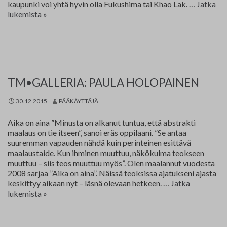
kaupunki voi yhtä hyvin olla Fukushima tai Khao Lak. …
Jatka
Erno
lukemista
»
Enkenberg
TM•GALLERIA: PAULA HOLOPAINEN
30.12.2015
PÄÄKÄYTTÄJÄ
Aika on aina ”Minusta on alkanut tuntua, että abstrakti
maalaus on tie itseen”, sanoi eräs oppilaani. ”Se antaa
suuremman vapauden nähdä kuin perinteinen esittävä
maalaustaide. Kun ihminen muuttuu, näkökulma teokseen
muuttuu – siis teos muuttuu myös”. Olen maalannut vuodesta
2008 sarjaa ”Aika on aina”. Näissä teoksissa ajatukseni ajasta
keskittyy aikaan nyt – läsnä olevaan hetkeen. …
Jatka
Paula
lukemista
»
Holopainen