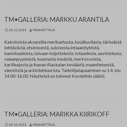
TM•GALLERIA: MARKKU ARANTILA
30.12.2015
PÄÄKÄYTTÄJÄ
Kaksitoista akvarellia merikarhusta, kesähuvilasta, tärkeästä
tehtävästä, etsimisestä, suloisesta intiaanitytöstä,
kannibaaleista, taivaan tuijottelusta, totuudesta, aavistelusta,
valaanpyynnistä, kuumasta kesästä, merirosvoista,
karilleajosta ja ihanan Alaskalan keväästä, maantieteestä,
väestöstä ja arkkitehtuurista. Taiteilijatapaaminen su 1.4. klo
14.00-16.00. Näyttelyä on tukenut Kordelinin säätiö.
TM•GALLERIA: MARIKKA KIIRIKOFF
30.12.2015
PÄÄKÄYTTÄJÄ