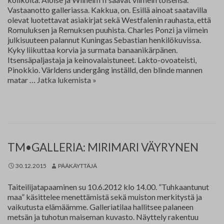
Vastaanotto galleriassa. Kakkua, on. Esillä ainoat saatavilla
olevat luotettavat asiakirjat sekä Westfalenin rauhasta, että
Romuluksen ja Remuksen puuhista. Charles Ponzi ja viimein
julkisuuteen palannut Kuningas Sebastian henkilökuvissa.
Kyky liikuttaa korvia ja surmata banaanikärpänen.
Itsensäpaljastaja ja keinovalaistuneet. Lakto-ovoateisti,
Pinokkio. Världens undergång inställd, den blinde mannen
Tuukka
matar …
Jatka lukemista
»
Tammisaari
TM•GALLERIA: MIRIMARI VÄYRYNEN
30.12.2015
PÄÄKÄYTTÄJÄ
Taiteilijatapaaminen su 10.6.2012 klo 14.00. ”Tuhkaantunut
maa” käsittelee menettämistä sekä muiston merkitystä ja
vaikutusta elämäämme. Galleriatilaa hallitsee palaneen
metsän ja tuhotun maiseman kuvasto. Näyttely rakentuu