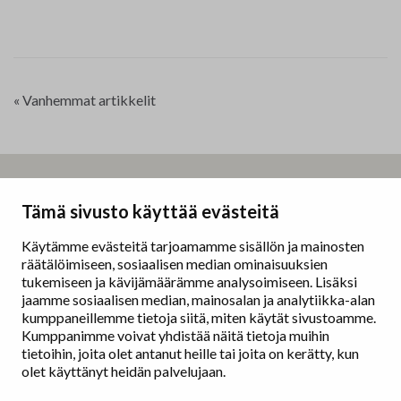
«
Vanhemmat artikkelit
P
o
s
t
N
Taidemaalariliitto – Målarförbundet
Tämä sivusto käyttää evästeitä
a
Erottajankatu 9 B
v
00130 Helsinki
Käytämme evästeitä tarjoamamme sisällön ja mainosten
i
räätälöimiseen, sosiaalisen median ominaisuuksien
g
www.painters.fi
tukemiseen ja kävijämäärämme analysoimiseen. Lisäksi
a
jaamme sosiaalisen median, mainosalan ja analytiikka-alan
t
kumppaneillemme tietoja siitä, miten käytät sivustoamme.
Näyttelytoiminta
Kumppanimme voivat yhdistää näitä tietoja muihin
i
tm•gallerian esittely
tietoihin, joita olet antanut heille tai joita on kerätty, kun
o
Muu näyttelytoiminta
olet käyttänyt heidän palvelujaan.
n
Tarvikevälitys