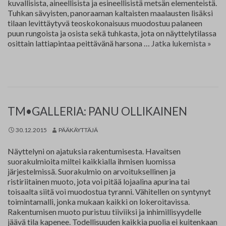
kuvallisista, aineellisista ja esineellisistä metsän elementeistä.
Tuhkan sävyisten, panoraaman kaltaisten maalausten lisäksi
tilaan levittäytyvä teoskokonaisuus muodostuu palaneen
puun rungoista ja osista sekä tuhkasta, jota on näyttelytilassa
Miri
osittain lattiapintaa peittävänä harsona …
Jatka lukemista
»
Väyr
TM•GALLERIA: PANU OLLIKAINEN
30.12.2015
PÄÄKÄYTTÄJÄ
Näyttelyni on ajatuksia rakentumisesta. Havaitsen
suorakulmioita miltei kaikkialla ihmisen luomissa
järjestelmissä. Suorakulmio on arvoituksellinen ja
ristiriitainen muoto, jota voi pitää lojaalina apurina tai
toisaalta siitä voi muodostua tyranni. Vähitellen on syntynyt
toimintamalli, jonka mukaan kaikki on lokeroitavissa.
Rakentumisen muoto puristuu tiiviiksi ja inhimillisyydelle
jäävä tila kapenee. Todellisuuden kaikkia puolia ei kuitenkaan