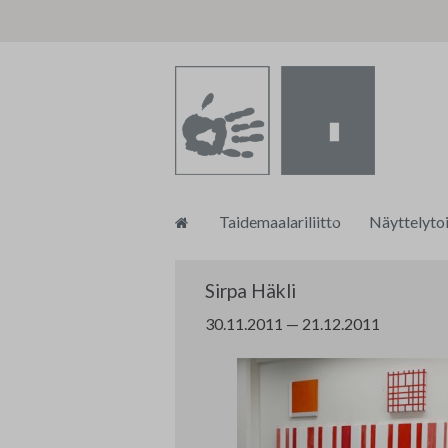
Siirry
Taidemaalariliitto
Näyttelyto
sisältöön
Toiminnanjohtajan blogi
tm•galleri
Sirpa Häkli
Taidemaalariliiton strategia 202
Taidemaalar
30.11.2011 — 21.12.2011
Tasa-arvo ja yhdenvertaisuussu
Muu näytte
Turvallisemman tilan ohjeistus