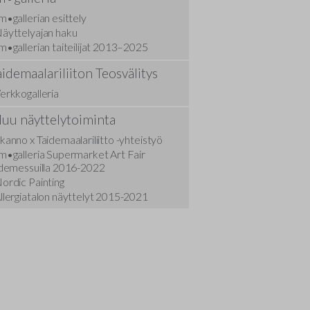
Hyvän hallinnon periaatteet yhdistyksissä
Näyttelytoimikunnan säännöt
m•gallerian esittely
äyttelyajan haku
Tekijänoikeusasiat
Jäsenhakulautakunnan säännöt
m•gallerian taiteilijat 2013–2025
aidemaalariliiton Teosvälitys
Kilpailuasiat
Turvallisemman tilan ohjeistus
erkkogalleria
Kuvataiteilijan huoltosäätiö
Tietoa jäsenrekisteristä ja -luettelosta
uu näyttelytoiminta
Taiteilijoiden kuntoutus
kanno x Taidemaalariliitto -yhteistyö
m•galleria Supermarket Art Fair
idemessuilla 2016-2022
ordic Painting
llergiatalon näyttelyt 2015-2021