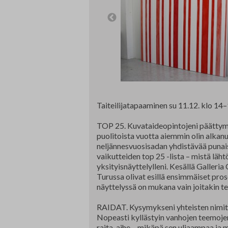
Edunvalvonta ja jäsenpalvelut
Lausunnot
Projektit
Jäseneksi hakeminen
Luottamushenkilöt
Historia
Taiteilijatapaaminen su 11.12. klo 14–
TOP 25. Kuvataideopintojeni päättymi
puolitoista vuotta aiemmin olin alkan
neljännesvuosisadan yhdistävää punais
vaikutteiden top 25 -lista – mistä lä
yksityisnäyttelylleni. Kesällä Galleri
Turussa olivat esillä ensimmäiset pro
näyttelyssä on mukana vain joitakin te
RAIDAT. Kysymykseni yhteisten nimittäj
Nopeasti kyllästyin vanhojen teemojen
raita-aihe – mikäpä sen uljaampaa ja