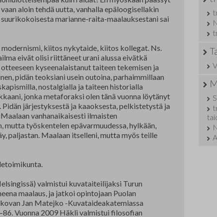
i vaan aloin tehdä uutta, vanhalla epäloogisellakin
t
 suurikokoisesta marianne-raita-maalauksestani sai
N
t
ernismi, kiitos nykytaide, kiitos kollegat. Ns.
T
ilma eivät olisi riittäneet urani alussa eivätkä
V
tteeseen kyseenalaistanut taiteen tekemisen ja
nen, pidän teoksiani usein outoina, parhaimmillaan
M
apismilla, nostalgialla ja taiteen historialla
ikkaani, jonka metaforaksi olen tänä vuonna löytänyt
S
. Pidän järjestyksestä ja kaaoksesta, pelkistetystä ja
t
ä. Maalaan vanhanaikaisesti ilmaisten
ta
en, mutta työskentelen epävarmuudessa, hylkään,
N
äy, paljastan. Maalaan itselleni, mutta myös teille
A
detoimikunta.
elsingissä) valmistui kuvataiteilijaksi Turun
eena maalaus, ja jatkoi opintojaan Puolan
rakovan Jan Matejko -Kuvataideakatemiassa
–86. Vuonna 2009 Häkli valmistui filosofian