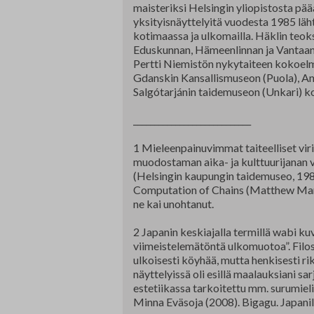
maisteriksi Helsingin yliopistosta pääa
yksityisnäyttelyitä vuodesta 1985 lähti
kotimaassa ja ulkomailla. Häklin teok
Eduskunnan, Hämeenlinnan ja Vantaan
Pertti Niemistön nykytaiteen kokoelmi
Gdanskin Kansallismuseon (Puola), An
Salgótarjánin taidemuseon (Unkari) k
____________________________
1 Mieleenpainuvimmat taiteelliset vir
muodostaman aika- ja kulttuurijanan vä
(Helsingin kaupungin taidemuseo, 1981
Computation of Chains (Matthew Mark
ne kai unohtanut.
2 Japanin keskiajalla termillä wabi kuv
viimeistelemätöntä ulkomuotoa”. Filoso
ulkoisesti köyhää, mutta henkisesti ri
näyttelyissä oli esillä maalauksiani sa
estetiikassa tarkoitettu mm. surumieli
Minna Eväsoja (2008). Bigagu. Japanil