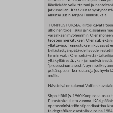
lähellekään vaikutteitani ja ihanteitan
jatkumollani. Kesäkuussa syntyneestä
alkunsa uusin sarjani Tunnustuksia.
TUNNUSTUKSIA. Kiitos kuvataiteen mod
ulkoinen todellisuus ja nk. sisäinen maa
varsinkaan myöhemmin. Olen moneen o
teosteni merkityksen. Olen subjektiivi
yllättävinä. Tunnustukseni kuvaavat esk
kyllästettyä epätäydellisyyden esteti
termin wabi. Olen sekä–että -taiteilija
yltäkylläisestä, yksi- ja monivärisest
”prosessinomaisesti”: pyrin selkeyte
peitän, pesen, kerrostan, ja jos hyvin k
muille.
Näyttelyä on tukenut Valtion kuvatai
Sirpa Häkli (s. 1960 Kuopiossa, asuu H
Piirustuskoulusta vuonna 1984, pääain
opetusministeriön stipendiaattina K
taidegrafiikan osastolla vuosina 1984