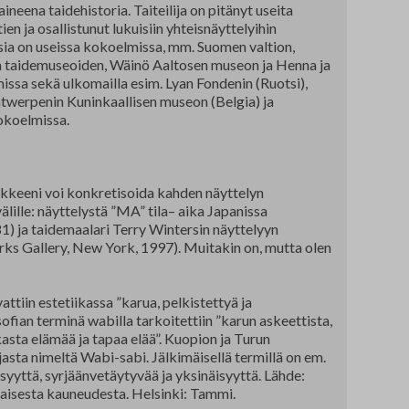
ineena taidehistoria. Taiteilija on pitänyt useita
en ja osallistunut lukuisiin yhteisnäyttelyihin
sia on useissa kokoelmissa, mm. Suomen valtion,
 taidemuseoiden, Wäinö Aaltosen museon ja Henna ja
ssa sekä ulkomailla esim. Lyan Fondenin (Ruotsi),
twerpenin Kuninkaallisen museon (Belgia) ja
okoelmissa.
ikkeeni voi konkretisoida kahden näyttelyn
lille: näyttelystä ”MA” tila– aika Japanissa
) ja taidemaalari Terry Wintersin näyttelyyn
s Gallery, New York, 1997). Muitakin on, mutta olen
attiin estetiikassa ”karua, pelkistettyä ja
fian terminä wabilla tarkoitettiin ”karun askeettista,
kasta elämää ja tapaa elää”. Kuopion ja Turun
rjasta nimeltä Wabi-sabi. Jälkimäisellä termillä on em.
syyttä, syrjäänvetäytyvää ja yksinäisyyttä. Lähde:
aisesta kauneudesta. Helsinki: Tammi.