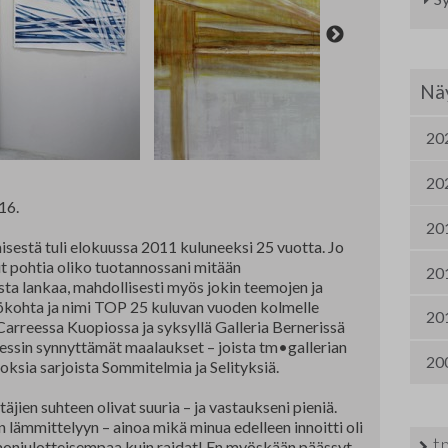
Nordic Painting
Jä
Allergiatalon näyttelyt 2015-2021
Oi
Näy
Te
20
Fi
20
Ha
16.
20
Se
sestä tuli elokuussa 2011 kuluneeksi 25 vuotta. Jo
ut pohtia oliko tuotannossani mitään
20
Om
ta lankaa, mahdollisesti myös jokin teemojen ja
htökohta ja nimi TOP 25 kuluvan vuoden kolmelle
20
Yh
a Carreessa Kuopiossa ja syksyllä Galleria Bernerissä
sessin synnyttämät maalaukset – joista tm•gallerian
20
oksia sarjoista Sommitelmia ja Selityksiä.
TA
ien suhteen olivat suuria – ja vastaukseni pieniä.
 lämmittelyyn – ainoa mikä minua edelleen innoitti oli
t
 moniulotteisempaa kuin raidat! En myöskään päässyt