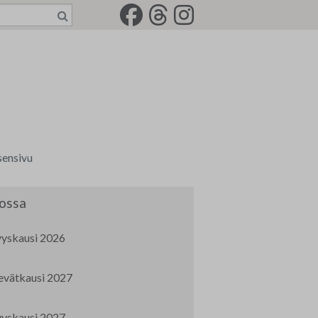
sensivu
a tili
ossa
senkirjeet
yyskausi 2026
rkkotilaus
evätkausi 2027
-2022
jät
idemaalariliiton jäsenkortti
yyskausi 2027