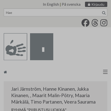
In English
|
På svenska
Kirjaudu
Siirry
sisältöön
Taidemaalariliitto
Jari Järnström
,
Hanne Kinanen
,
Jukka
Näyttelytoiminta
Kinanen
,
,
Maarit Malin-Pötry
,
Maaria
Märkälä
,
Timo Partanen
,
Veera Saurama
Tarvikevälitys
RYHMÄ "PIIRUSTUSLUOKKA"