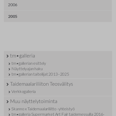
2006
2005
tm•galleria
tm•gallerian esittely
Näyttelyajan haku
tm•gallerian taiteilijat 2013–2025
Taidemaalariliiton Teosvälitys
Verkkogalleria
Muu näyttelytoiminta
Skanno x Taidemaalariliitto -yhteistyö
tm•galleria Supermarket Art Fair taidemessuilla 2016-