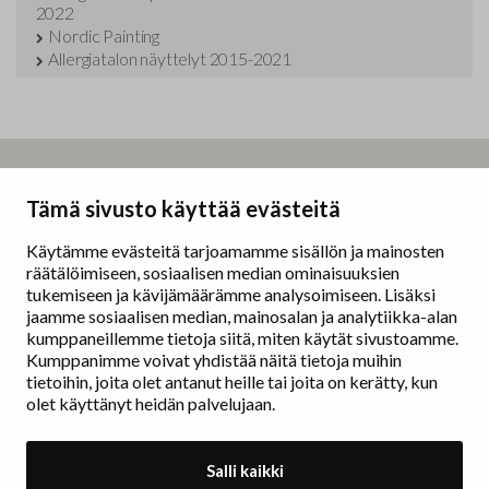
2022
Nordic Painting
Allergiatalon näyttelyt 2015-2021
Taidemaalariliitto – Målarförbundet
Tämä sivusto käyttää evästeitä
Erottajankatu 9 B
00130 Helsinki
Käytämme evästeitä tarjoamamme sisällön ja mainosten
räätälöimiseen, sosiaalisen median ominaisuuksien
www.painters.fi
tukemiseen ja kävijämäärämme analysoimiseen. Lisäksi
jaamme sosiaalisen median, mainosalan ja analytiikka-alan
kumppaneillemme tietoja siitä, miten käytät sivustoamme.
Näyttelytoiminta
Kumppanimme voivat yhdistää näitä tietoja muihin
tm•gallerian esittely
tietoihin, joita olet antanut heille tai joita on kerätty, kun
Muu näyttelytoiminta
olet käyttänyt heidän palvelujaan.
Tarvikevälitys
Yhteystiedot
Salli kaikki