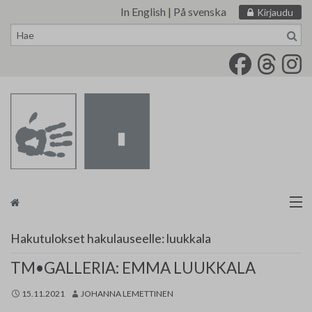
In English
|
På svenska
Kirjaudu
Siirry
sisältöön
Taidemaalariliitto
Hakutulokset hakulauseelle:
luukkala
Näyttelytoiminta
TM•GALLERIA: EMMA LUUKKALA
15.11.2021
JOHANNA LEMETTINEN
Tarvikevälitys