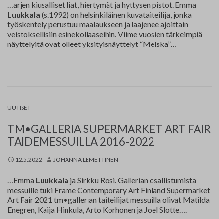
…arjen kiusalliset liat, hiertymät ja hyttysen pistot. Emma
Luukkala
(s.1992) on helsinkiläinen kuvataiteilija, jonka
työskentely perustuu maalaukseen ja laajenee ajoittain
veistoksellisiin esinekollaaseihin. Viime vuosien tärkeimpiä
näyttelyitä ovat olleet yksityisnäyttelyt “Melska”…
UUTISET
TM•GALLERIA SUPERMARKET ART FAIR
TAIDEMESSUILLA 2016-2022
12.5.2022
JOHANNA LEMETTINEN
…Emma
Luukkala
ja Sirkku Rosi. Gallerian osallistumista
messuille tuki Frame Contemporary Art Finland Supermarket
Art Fair 2021 tm•gallerian taiteilijat messuilla olivat Matilda
Enegren, Kaija Hinkula, Arto Korhonen ja Joel Slotte….