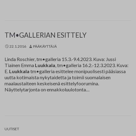
TM•GALLERIAN ESITTELY
22.1.2016
PÄÄKÄYTTÄJÄ
Linda Roschier, tm•galleria 15.3.-9.4.2023. Kuva: Jussi
Tiainen Emma
Luukkala
, tm•galleria 16.2.-12.3.2023. Kuva:
E.
Luukkala
tm•galleria esittelee monipuolisesti pääsiassa
uutta kotimaista nykytaidetta ja toimii suomalaisen
maalaustaiteen keskeisenä esittelyfoorumina.
Näyttelytarjonta on ennakkoluulotonta…
UUTISET