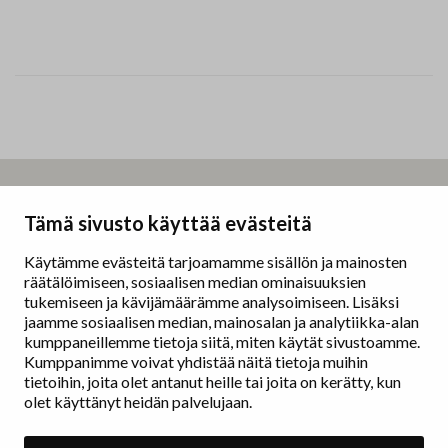
P
o
s
t
Taidemaalariliitto – Målarförbundet
Tämä sivusto käyttää evästeitä
N
Erottajankatu 9 B
a
00130 Helsinki
Käytämme evästeitä tarjoamamme sisällön ja mainosten
v
räätälöimiseen, sosiaalisen median ominaisuuksien
i
www.painters.fi
tukemiseen ja kävijämäärämme analysoimiseen. Lisäksi
g
jaamme sosiaalisen median, mainosalan ja analytiikka-alan
a
kumppaneillemme tietoja siitä, miten käytät sivustoamme.
Näyttelytoiminta
Kumppanimme voivat yhdistää näitä tietoja muihin
t
tm•gallerian esittely
tietoihin, joita olet antanut heille tai joita on kerätty, kun
i
Muu näyttelytoiminta
olet käyttänyt heidän palvelujaan.
o
Tarvikevälitys
n
Yhteystiedot