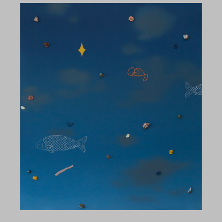
Yhteystiedot
Jäsenluettelo
Jäsensivu