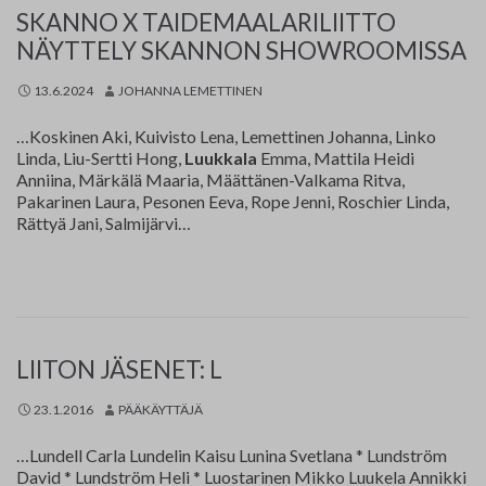
SKANNO X TAIDEMAALARILIITTO
NÄYTTELY SKANNON SHOWROOMISSA
13.6.2024
JOHANNA LEMETTINEN
…Koskinen Aki, Kuivisto Lena, Lemettinen Johanna, Linko
Linda, Liu-Sertti Hong,
Luukkala
Emma, Mattila Heidi
Anniina, Märkälä Maaria, Määttänen-Valkama Ritva,
Pakarinen Laura, Pesonen Eeva, Rope Jenni, Roschier Linda,
Rättyä Jani, Salmijärvi…
LIITON JÄSENET: L
23.1.2016
PÄÄKÄYTTÄJÄ
…Lundell Carla Lundelin Kaisu Lunina Svetlana * Lundström
David * Lundström Heli * Luostarinen Mikko Luukela Annikki