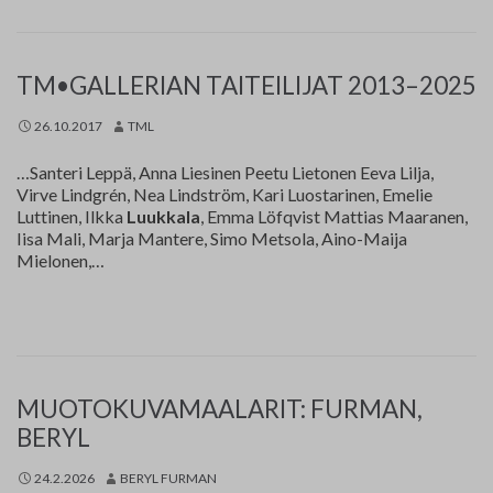
TM•GALLERIAN TAITEILIJAT 2013–2025
26.10.2017
TML
…Santeri Leppä, Anna Liesinen Peetu Lietonen Eeva Lilja,
Virve Lindgrén, Nea Lindström, Kari Luostarinen, Emelie
Luttinen, Ilkka
Luukkala
, Emma Löfqvist Mattias Maaranen,
Iisa Mali, Marja Mantere, Simo Metsola, Aino-Maija
Mielonen,…
MUOTOKUVAMAALARIT: FURMAN,
BERYL
24.2.2026
BERYL FURMAN