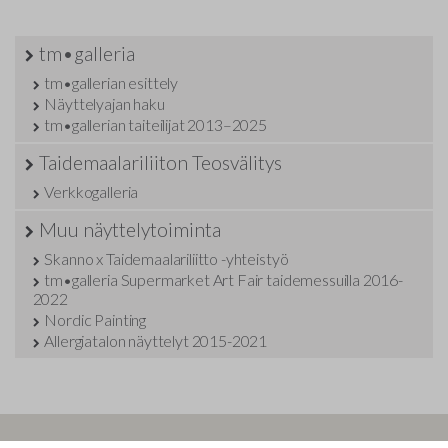
tm•galleria
tm•gallerian esittely
Näyttelyajan haku
tm•gallerian taiteilijat 2013–2025
Taidemaalariliiton Teosvälitys
Verkkogalleria
Muu näyttelytoiminta
Skanno x Taidemaalariliitto -yhteistyö
tm•galleria Supermarket Art Fair taidemessuilla 2016-
2022
Nordic Painting
Allergiatalon näyttelyt 2015-2021