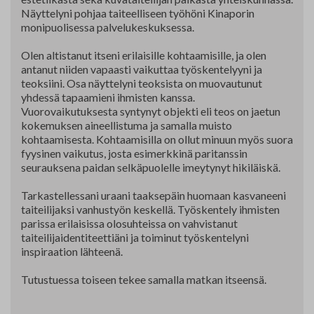
Näyttelyni pohjaa taiteelliseen työhöni Kinaporin
monipuolisessa palvelukeskuksessa.
Olen altistanut itseni erilaisille kohtaamisille, ja olen
antanut niiden vapaasti vaikuttaa työskentelyyni ja
teoksiini. Osa näyttelyni teoksista on muovautunut
yhdessä tapaamieni ihmisten kanssa.
Vuorovaikutuksesta syntynyt objekti eli teos on jaetun
kokemuksen aineellistuma ja samalla muisto
kohtaamisesta. Kohtaamisilla on ollut minuun myös suora
fyysinen vaikutus, josta esimerkkinä paritanssin
seurauksena paidan selkäpuolelle imeytynyt hikiläiskä.
Tarkastellessani uraani taaksepäin huomaan kasvaneeni
taiteilijaksi vanhustyön keskellä. Työskentely ihmisten
parissa erilaisissa olosuhteissa on vahvistanut
taiteilijaidentiteettiäni ja toiminut työskentelyni
inspiraation lähteenä.
Tutustuessa toiseen tekee samalla matkan itseensä.