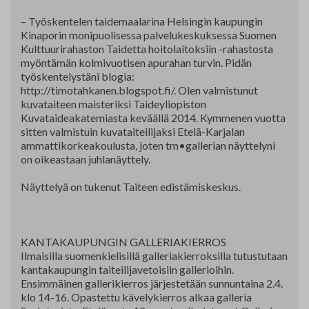
– Työskentelen taidemaalarina Helsingin kaupungin
Kinaporin monipuolisessa palvelukeskuksessa Suomen
Kulttuurirahaston Taidetta hoitolaitoksiin -rahastosta
myöntämän kolmivuotisen apurahan turvin. Pidän
työskentelystäni blogia:
http://timotahkanen.blogspot.fi/. Olen valmistunut
kuvataiteen maisteriksi Taideyliopiston
Kuvataideakatemiasta keväällä 2014. Kymmenen vuotta
sitten valmistuin kuvataiteilijaksi Etelä-Karjalan
ammattikorkeakoulusta, joten tm•gallerian näyttelyni
on oikeastaan juhlanäyttely.
Näyttelyä on tukenut Taiteen edistämiskeskus.
KANTAKAUPUNGIN GALLERIAKIERROS
Ilmaisilla suomenkielisillä galleriakierroksilla tutustutaan
kantakaupungin taiteilijavetoisiin gallerioihin.
Ensimmäinen gallerikierros järjestetään sunnuntaina 2.4.
klo 14-16. Opastettu kävelykierros alkaa galleria