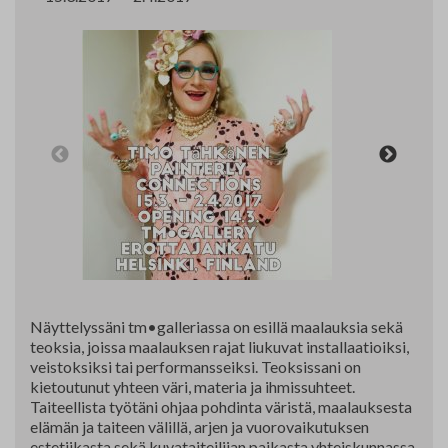
Yhteystiedot
Jäsenluettelo
Jäsensivu
Näyttelyssäni tm•galleriassa on esillä maalauksia sekä
teoksia, joissa maalauksen rajat liukuvat installaatioiksi,
veistoksiksi tai performansseiksi. Teoksissani on
kietoutunut yhteen väri, materia ja ihmissuhteet.
Taiteellista työtäni ohjaa pohdinta väristä, maalauksesta
elämän ja taiteen välillä, arjen ja vuorovaikutuksen
estetiikasta sekä kuvataiteilijan paikasta yhteiskunnassa.