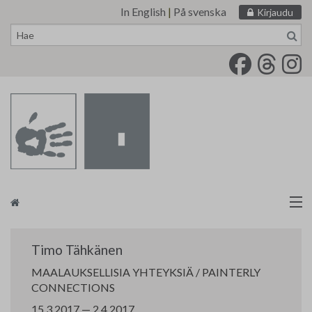
In English
|
På svenska
Kirjaudu
Siirry
sisältöön
Taidemaalariliitto
Timo Tähkänen
Näyttelytoiminta
MAALAUKSELLISIA YHTEYKSIÄ / PAINTERLY
CONNECTIONS
Tarvikevälitys
15.3.2017 — 2.4.2017