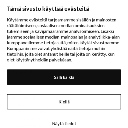
Taidemaalariliitto – Målarförbundet
Tämä sivusto käyttää evästeitä
Erottajankatu 9 B
00130 Helsinki
Käytämme evästeitä tarjoamamme sisällön ja mainosten
räätälöimiseen, sosiaalisen median ominaisuuksien
www.painters.fi
tukemiseen ja kävijämäärämme analysoimiseen. Lisäksi
jaamme sosiaalisen median, mainosalan ja analytiikka-alan
kumppaneillemme tietoja siitä, miten käytät sivustoamme.
Näyttelytoiminta
Kumppanimme voivat yhdistää näitä tietoja muihin
tm•gallerian esittely
tietoihin, joita olet antanut heille tai joita on kerätty, kun
Muu näyttelytoiminta
olet käyttänyt heidän palvelujaan.
Tarvikevälitys
Yhteystiedot
Salli kaikki
Ajankohtaista
Taidemaalariliiton Teosvälitys
Kiellä
Jäsenluettelo
Jäseneksi hakeminen
Rekisteri- ja tietosuojaseloste
Näytä tiedot
Evästekäytännöt