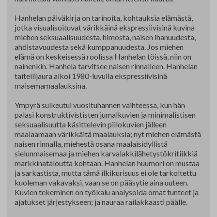
Hanhelan päiväkirja on tarinoita, kohtauksia elämästä,
jotka visualisoituvat värikkäinä ekspressiivisinä kuvina
miehen seksuaalisuudesta, himosta, naisen ihanuudesta,
ahdistavuudesta sekä kumppanuudesta. Jos miehen
elämä on keskeisessä roolissa Hanhelan töissä, niin on
nainenkin. Hanhela tarvitsee naisen rinnalleen. Hanhelan
taiteilijaura alkoi 1980-luvulla ekspressiivisinä
maisemamaalauksina.
Ympyrä sulkeutui vuosituhannen vaihteessa, kun hän
palasi konstruktivististen jumalkuvien ja minimalistisen
seksuaalisuutta käsittelevin piilokuvien jälleen
maalaamaan värikkäitä maalauksia; nyt miehen elämästä
naisen rinnalla, miehestä osana maalaisidyllistä
sielunmaisemaa ja miehen karvalakkilähetystökritiikkiä
markkinataloutta kohtaan. Hanhelan huumori on mustaa
ja sarkastista, mutta tämä ilkikurisuus ei ole tarkoitettu
kuoleman vakavaksi, vaan se on pääsytie aina uuteen.
Kuvien tekeminen on työkalu analysoida omat tunteet ja
ajatukset järjestykseen; ja nauraa railakkaasti päälle.