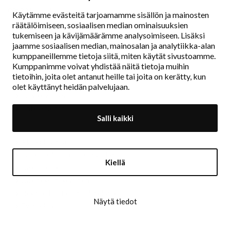
00130 Helsinki
Käytämme evästeitä tarjoamamme sisällön ja mainosten
räätälöimiseen, sosiaalisen median ominaisuuksien
www.painters.fi
tukemiseen ja kävijämäärämme analysoimiseen. Lisäksi
jaamme sosiaalisen median, mainosalan ja analytiikka-alan
kumppaneillemme tietoja siitä, miten käytät sivustoamme.
Näyttelytoiminta
Kumppanimme voivat yhdistää näitä tietoja muihin
tm•gallerian esittely
tietoihin, joita olet antanut heille tai joita on kerätty, kun
Muu näyttelytoiminta
olet käyttänyt heidän palvelujaan.
Tarvikevälitys
Yhteystiedot
Salli kaikki
Ajankohtaista
Taidemaalariliiton Teosvälitys
Kiellä
Jäsenluettelo
Jäseneksi hakeminen
Rekisteri- ja tietosuojaseloste
Näytä tiedot
Evästekäytännöt