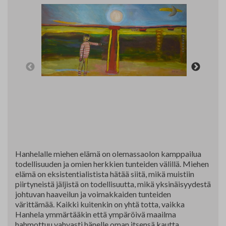
Yhteystiedot
Jäsenluettelo
Jäsensivu
Hanhelalle miehen elämä on olemassaolon kamppailua
todellisuuden ja omien herkkien tunteiden välillä. Miehen
elämä on eksistentialistista hätää siitä, mikä muistiin
piirtyneistä jäljistä on todellisuutta, mikä yksinäisyydestä
johtuvan haaveilun ja voimakkaiden tunteiden
värittämää. Kaikki kuitenkin on yhtä totta, vaikka
Hanhela ymmärtääkin että ympäröivä maailma
hahmottuu vahvasti hänelle oman itsensä kautta.