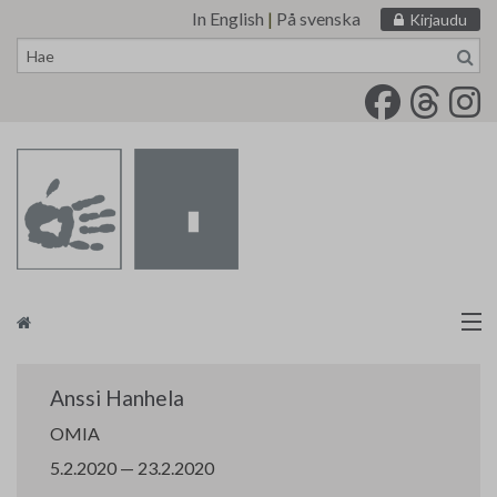
In English
|
På svenska
Kirjaudu
Siirry
sisältöön
Taidemaalariliitto
Anssi Hanhela
Näyttelytoiminta
OMIA
5.2.2020 — 23.2.2020
Tarvikevälitys