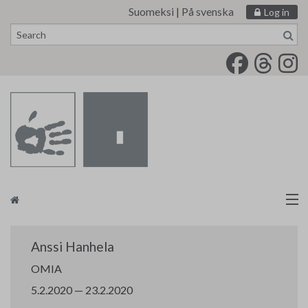
Suomeksi
|
På svenska
Log in
Skip
to
content
Artists
Anssi Hanhela
Finnish Painters’ Union
OMIA
5.2.2020 — 23.2.2020
tm•gallery