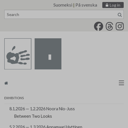
Suomeksi
|
På svenska
Log in
Skip
to
content
Artists
EXHIBITIONS
Finnish Painters’ Union
8.1.2026 — 1.2.2026 Noora Nio-Juss
Between Two Looks
tm•gallery
5.2.2026 — 1.3.2026 Annamaari Hyttinen