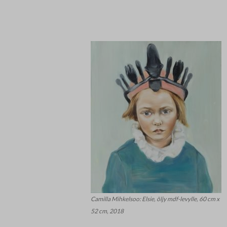
Camilla Mihkelsoo: Elsie, öljy mdf-levylle, 60 cm x
52 cm, 2018