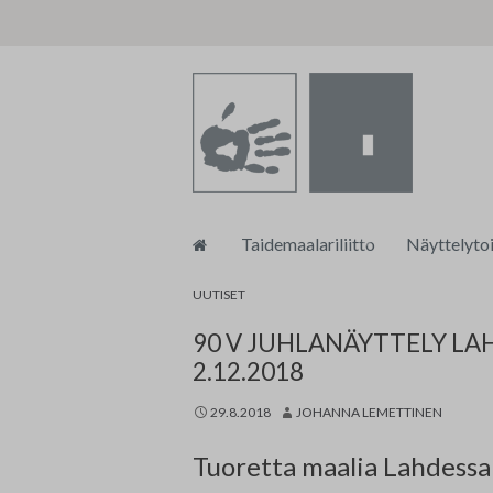
Siirry
Taidemaalariliitto
Näyttelyto
sisältöön
Toiminnanjohtajan blogi
tm•galleri
UUTISET
90 V JUHLANÄYTTELY LA
Taidemaalariliiton strategia 202
Taidemaalar
2.12.2018
Tasa-arvo ja yhdenvertaisuussu
Muu näytte
29.8.2018
JOHANNA LEMETTINEN
Turvallisemman tilan ohjeistus
Tuoretta maalia Lahdessa 