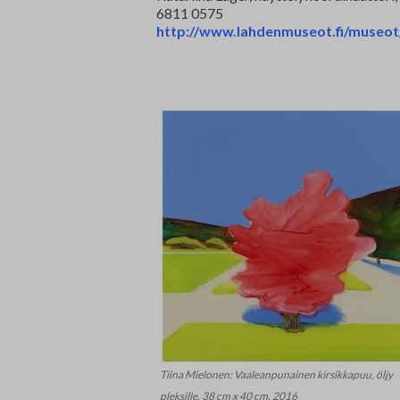
6811 0575
http://www.lahdenmuseot.fi/museot/
Tiina Mielonen: Vaaleanpunainen kirsikkapuu, öljy
pleksille, 38 cm x 40 cm, 2016