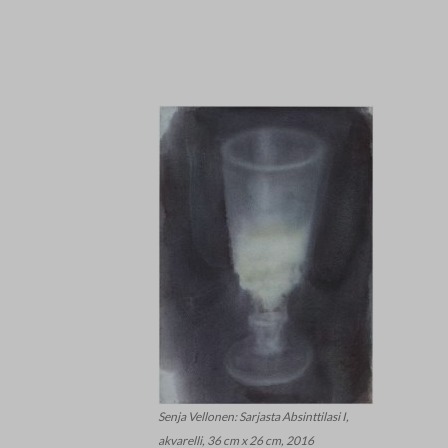
Senja Vellonen: Sarjasta Absinttilasi I,
akvarelli, 36 cm x 26 cm, 2016