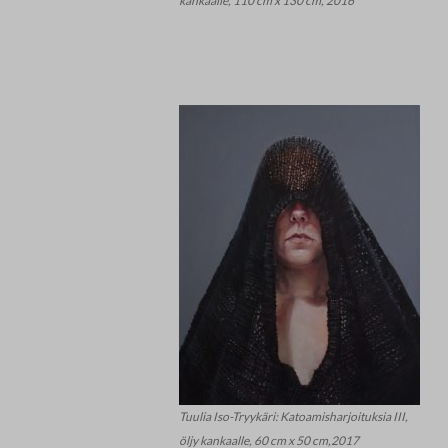
kankaalle, 110 cm x 130 cm, 2016
Tuulia Iso-Tryykäri: Katoamisharjoituksia III,
öljy kankaalle, 60 cm x 50 cm,2017