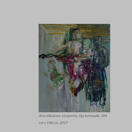
Arto Väisänen: Uusperhe, öljy kankaalle, 184
cm x 148 cm, 2017