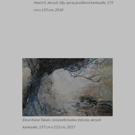
Heart II, akryyli, öljy, spray ja silikoni kankaalle, 175
cm x 155 cm, 2018
Eeva-Kaisa Takala: Jokaiselle kukka Valosta, akryyli
kankaalle, 137 cm x 213 cm, 2017