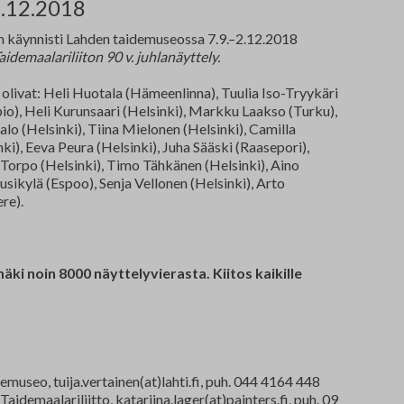
Nordic Painting
Jä
2.12.2018
n käynnisti Lahden taidemuseossa 7.9.–2.12.2018
Allergiatalon näyttelyt 2015-2021
Oi
idemaalariliiton 90 v. juhlanäyttely.
Te
 olivat: Heli Huotala (Hämeenlinna), Tuulia Iso-Tryykäri
o), Heli Kurunsaari (Helsinki), Markku Laakso (Turku),
Fi
lo (Helsinki), Tiina Mielonen (Helsinki), Camilla
ki), Eeva Peura (Helsinki), Juha Sääski (Raasepori),
Torpo (Helsinki), Timo Tähkänen (Helsinki), Aino
Ha
ikylä (Espoo), Senja Vellonen (Helsinki), Arto
re).
Se
Om
ki noin 8000 näyttelyvierasta. Kiitos kaikille
Yh
TA
emuseo, tuija.vertainen(at)lahti.fi, puh. 044 4164 448
aidemaalariliitto, katariina.lager(at)painters.fi, puh. 09