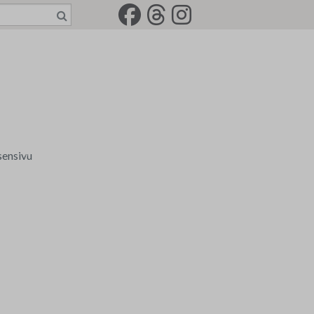
sensivu
a tili
senkirjeet
rkkotilaus
-2022
jät
idemaalariliiton jäsenkortti