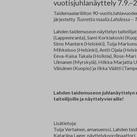
Edunvalvonta ja jäsenpalvelut
Lausunnot
vuotisjuhlanäyttely 7.9.–
Taidemaalariliiton 90-vuotisJuhlavuode
Projektit
järjestetty
Tuoretta maalia Lahdessa – Ta
Jäseneksi hakeminen
Lahden taidemuseon näyttelyn taiteilijat
(Lappeenranta), Sami Korkiakoski (Kuopi
Luottamushenkilöt
Simo Mantere (Helsinki), Tuija Markonsa
Mihkelsoo (Helsinki), Antti Ojala (Helsin
Eeva-Kaisa Takala (Hollola), Rose-Mari 
Historia
Ulmanen (Myrskylä), Hilkka Marjatta Uus
Väisänen (Kuopio) ja Ilkka Väätti (Tampe
Lahden taidemuseon juhlanäyttelyn nä
taiteilijoille ja näyttelyvieraille!
Lisätietoja:
Tuija Vertainen, amanuenssi, Lahden taid
Katariina Lager, näyttelykoordinaattori, T