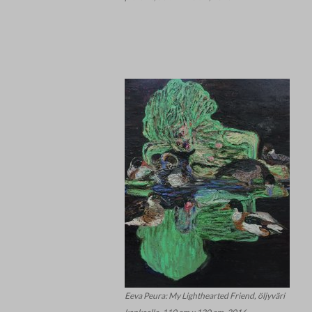
Eeva Peura: My Lighthearted Friend, öljyväri