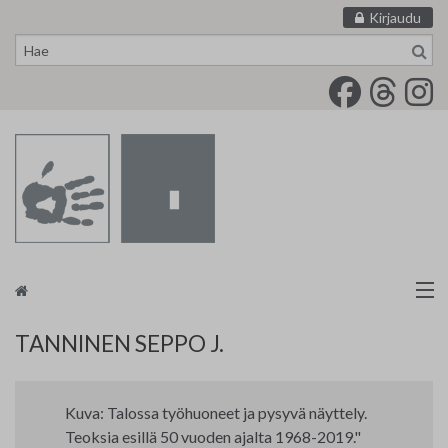
Kirjaudu
Siirry
sisältöön
Taidemaalariliitto
TANNINEN SEPPO J.
Näyttelytoiminta
Kuva: Talossa työhuoneet ja pysyvä näyttely.
Tarvikevälitys
Teoksia esillä 50 vuoden ajalta 1968-2019."