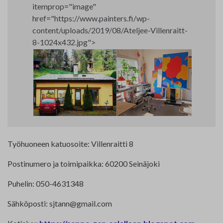
itemprop="image"
Yhteystiedot
href="https://www.painters.fi/wp-
content/uploads/2019/08/Ateljee-Villenraitt-
Jäsenluettelo
8-1024x432.jpg">
Jäsensivu
Työhuoneen katuosoite: Villenraitti 8
Postinumero ja toimipaikka: 60200 Seinäjoki
Puhelin: 050-4631348
Sähköposti:
sjtann@gmail.com