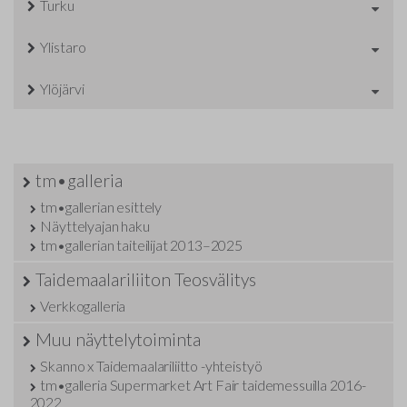
Turku
Ylistaro
Ylöjärvi
tm•galleria
tm•gallerian esittely
Näyttelyajan haku
tm•gallerian taiteilijat 2013–2025
Taidemaalariliiton Teosvälitys
Verkkogalleria
Muu näyttelytoiminta
Skanno x Taidemaalariliitto -yhteistyö
tm•galleria Supermarket Art Fair taidemessuilla 2016-
2022