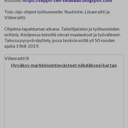
Kotisivu:
https://seppo-zen-selallaan.blogspot.com
Tulo-/ajo-ohjeet työhuoneelle: Ruukintie, Liisanraitti ja
Villenraitti.
Ohjelma tapahtuman aikana: Taiteilijatalon ja työhuoneiden
esittely. Ateljeessa tekeillä olevat maalaukset ja työvälineet.
Talossa pysyvä näyttely, jossa teoksia esillä yli 50 vuoden
ajalta 1968-2019.
Villenraitti 8
Hyväksy markkinointievästeet nähdäksesi kartan