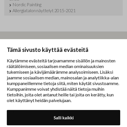
Nordic Painting
Allergiatalon näyttelyt 2015-2021
Taidemaalariliitto – Målarförbundet
Tämä sivusto käyttää evästeitä
Erottajankatu 9 B
00130 Helsinki
Käytämme evästeitä tarjoamamme sisällön ja mainosten
räätälöimiseen, sosiaalisen median ominaisuuksien
www.painters.fi
tukemiseen ja kävijämäärämme analysoimiseen. Lisäksi
jaamme sosiaalisen median, mainosalan ja analytiikka-alan
kumppaneillemme tietoja siitä, miten käytät sivustoamme.
Näyttelytoiminta
Kumppanimme voivat yhdistää näitä tietoja muihin
tm•gallerian esittely
tietoihin, joita olet antanut heille tai joita on kerätty, kun
Muu näyttelytoiminta
olet käyttänyt heidän palvelujaan.
Tarvikevälitys
Yhteystiedot
Salli kaikki