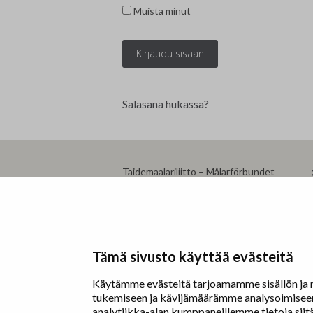
Edunvalvonta ja jäsenpalvelut
Lausunnot
Muista minut
Projektit
Jäseneksi hakeminen
Luottamushenkilöt
Salasana hukassa?
Historia
Taidemaalariliitto – Målarförbundet
Erottajankatu 9 B
00130 Helsinki
www.painters.fi
Tämä sivusto käyttää evästeitä
Käytämme evästeitä tarjoamamme sisällön ja m
tukemiseen ja kävijämäärämme analysoimiseen.
analytiikka-alan kumppaneillemme tietoja sii