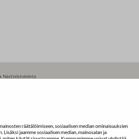
Nordic Painting
Jä
Allergiatalon näyttelyt 2015-2021
Oi
Te
Fi
Ha
Se
Näyttelytoiminta
tm•gallerian esittely
Om
Muu näyttelytoiminta
Tarvikevälitys
Yh
Yhteystiedot
TA
ainosten räätälöimiseen, sosiaalisen median ominaisuuksien
 Lisäksi jaamme sosiaalisen median, mainosalan ja
tä, miten käytät sivustoamme. Kumppanimme voivat yhdistää