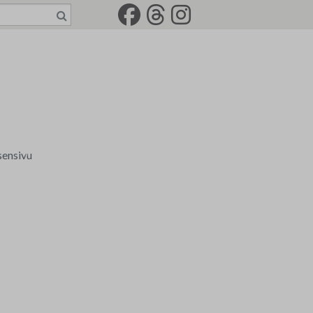
sensivu
a tili
senkirjeet
rkkotilaus
-2022
jät
idemaalariliiton jäsenkortti