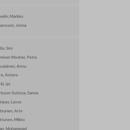
velin, Markku
hansson, Jonna
lio, Sini
minen Mosher, Petra
pulainen, Annu
re, Antero
ki, Ipi
rlsson-Sutisna, Sanna
mpas, Lasse
ttunen, Arto
ttunen, Mikko
an, Muhammad