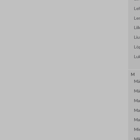
Le
Le
Lii
Liu
Lö
Lu
M
Mäk
Mär
Mat
Mat
Mat
Mi
Mi