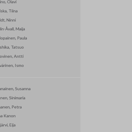
no, Olavi
ska, Tiina
dt, Ninni
in-Åvall, Maija
lopainen, Paula
shika, Tatsuo
ovinen, Antti
värinen, Ismo
vanainen, Susanna
nen, Sinimaria
nanen, Petra
ma Kanon
järvi, Eija