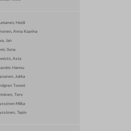
umanen, Heidi
nonen, Anna Kaarina
va, Jan
mi, Ilona
emistö, Asta
kander, Hannu
psanen, Jukka
rdgren Tommi
rminen, Tero
yssönen Miika
yssönen, Tapio