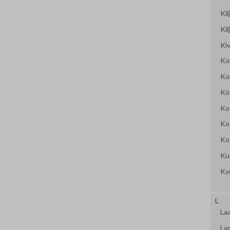
Ki
Kil
Kiv
Ko
Ko
Kö
Ko
Ko
Ko
Kur
Ky
L
La
La