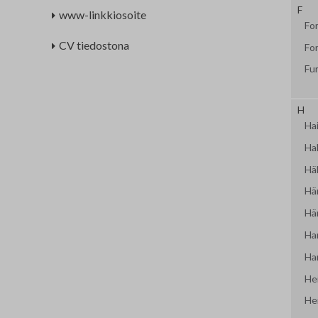
F
www-linkkiosoite
Fo
CV tiedostona
Fo
Fu
H
Hai
Ha
Häll
Här
Hä
Ha
Ha
He
He