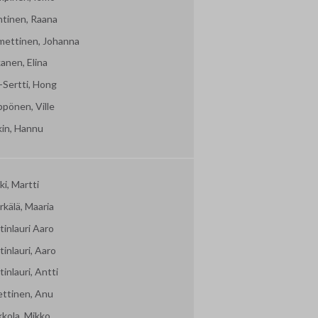
htinen, Raana
mettinen, Johanna
kanen, Elina
-Sertti, Hong
ppönen, Ville
kin, Hannu
i, Martti
kälä, Maaria
inlauri Aaro
inlauri, Aaro
inlauri, Antti
ettinen, Anu
kkola, Mikko