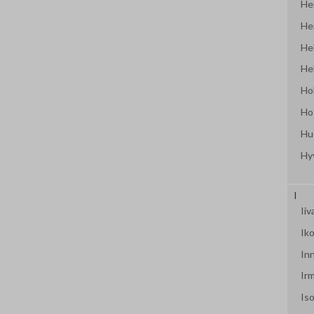
Hei
Hei
Hel
Hel
Ho
Ho
Hu
Hy
I
Ii
Iko
In
Ir
Iso