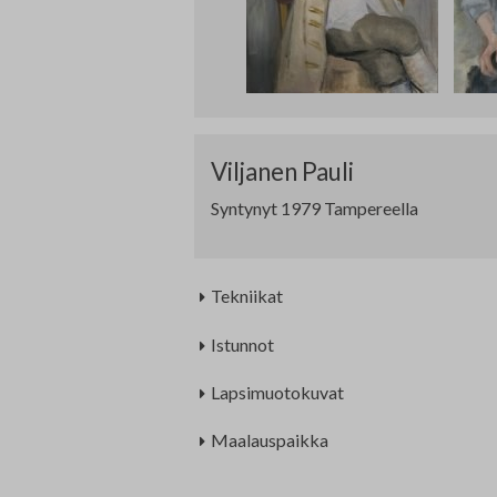
Edunvalvonta ja jäsenpalvelut
Lausunnot
Projektit
Jäseneksi hakeminen
Luottamushenkilöt
Viljanen Pauli
Historia
Syntynyt 1979 Tampereella
Tekniikat
Istunnot
Lapsimuotokuvat
Maalauspaikka