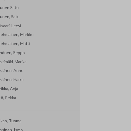
ljunen Satu
junen, Satu
isaari, Leevi
lehmainen, Markku
lehmainen, Matti
nönen, Seppo
skimäki, Marika
skinen, Anne
skinen, Harro
ikka, Anja
rö, Pekka
akso, Tuomo
mpinen, Ismo