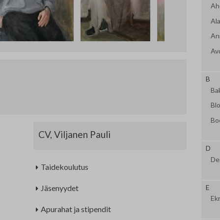
Nordic Painting
Jä
Ah
Ala
Allergiatalon näyttelyt 2015-2021
Oi
Ann
Te
Av
Fi
B
Ba
Ha
Bl
Se
Bo
CV, Viljanen Pauli
Om
D
Yh
De
Taidekoulutus
TA
Jäsenyydet
E
Ek
Apurahat ja stipendit