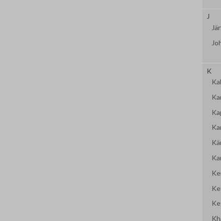
J
Jär
Jo
K
Kal
Ka
Ka
Ka
Kär
Ka
Ke
Ke
Ke
Kh