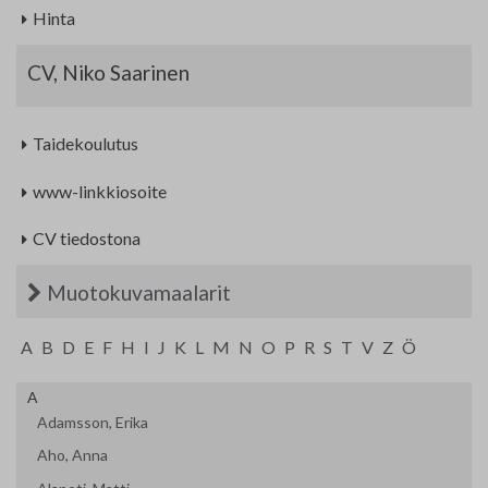
Hinta
CV, Niko Saarinen
Taidekoulutus
www-linkkiosoite
CV tiedostona
Muotokuvamaalarit
A
B
D
E
F
H
I
J
K
L
M
N
O
P
R
S
T
V
Z
Ö
A
Adamsson, Erika
Aho, Anna