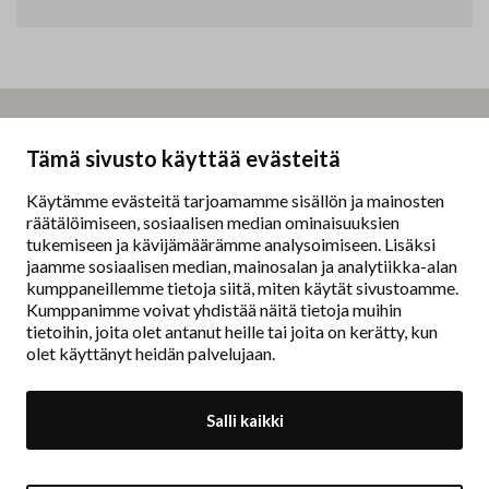
Taidemaalariliitto – Målarförbundet
Tämä sivusto käyttää evästeitä
Erottajankatu 9 B
00130 Helsinki
Käytämme evästeitä tarjoamamme sisällön ja mainosten
räätälöimiseen, sosiaalisen median ominaisuuksien
www.painters.fi
tukemiseen ja kävijämäärämme analysoimiseen. Lisäksi
jaamme sosiaalisen median, mainosalan ja analytiikka-alan
kumppaneillemme tietoja siitä, miten käytät sivustoamme.
Näyttelytoiminta
Kumppanimme voivat yhdistää näitä tietoja muihin
tm•gallerian esittely
tietoihin, joita olet antanut heille tai joita on kerätty, kun
Muu näyttelytoiminta
olet käyttänyt heidän palvelujaan.
Tarvikevälitys
Yhteystiedot
Salli kaikki
Ajankohtaista