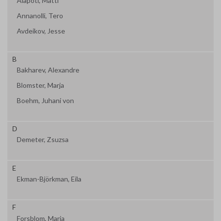
Alapoti, Matti
Annanolli, Tero
Avdeikov, Jesse
B
Bakharev, Alexandre
Blomster, Marja
Boehm, Juhani von
D
Demeter, Zsuzsa
E
Ekman-Björkman, Eila
F
Forsblom, Maria