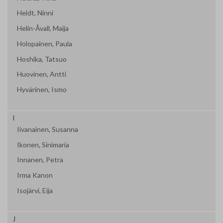
Heldt, Ninni
Helin-Åvall, Maija
Holopainen, Paula
Hoshika, Tatsuo
Huovinen, Antti
Hyvärinen, Ismo
I
Iivanainen, Susanna
Ikonen, Sinimaria
Innanen, Petra
Irma Kanon
Isojärvi, Eija
J