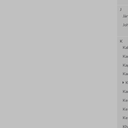
J
Jär
Jo
K
Kal
Ka
Ka
Ka
K
Ka
Ke
Ke
Ke
Kh