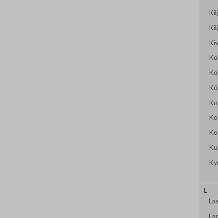
Ki
Kil
Kiv
Ko
Ko
Kö
Ko
Ko
Ko
Kur
Ky
L
La
La