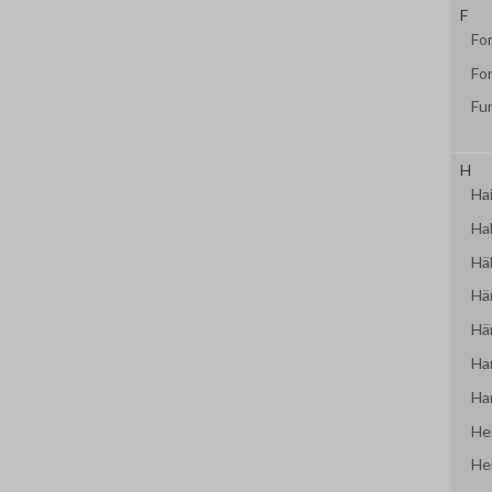
F
Fo
Fo
Fu
H
Hai
Ha
Häll
Här
Hä
Ha
Ha
He
He