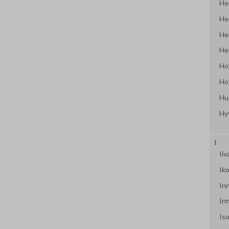
Hei
Hei
Hel
Hel
Ho
Ho
Hu
Hy
I
Ii
Iko
In
Ir
Iso