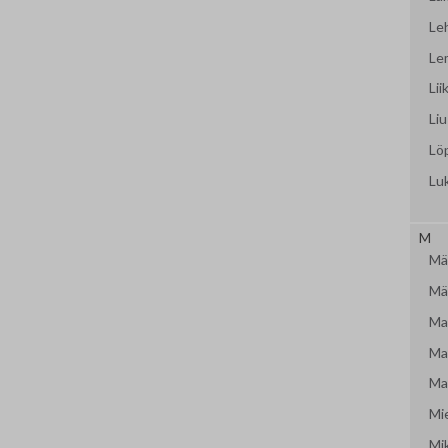
Le
Le
Lii
Liu
Lö
Lu
M
Mäk
Mär
Mat
Mat
Mat
Mi
Mi