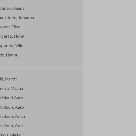
htinen, Raana
mettinen, Johanna
kanen, Elina
-Sertti, Hong
ppönen, Ville
kin, Hannu
i, Martti
kälä, Maaria
inlauri Aaro
inlauri, Aaro
inlauri, Antti
ettinen, Anu
kkola, Mikko