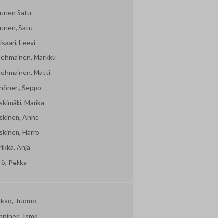
ljunen Satu
junen, Satu
isaari, Leevi
lehmainen, Markku
lehmainen, Matti
nönen, Seppo
skimäki, Marika
skinen, Anne
skinen, Harro
ikka, Anja
rö, Pekka
akso, Tuomo
mpinen, Ismo