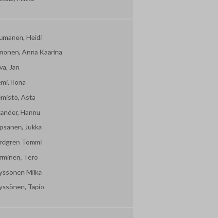
umanen, Heidi
nonen, Anna Kaarina
va, Jan
mi, Ilona
emistö, Asta
kander, Hannu
psanen, Jukka
rdgren Tommi
rminen, Tero
yssönen Miika
yssönen, Tapio