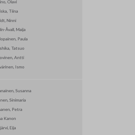
no, Olavi
ska, Tiina
dt, Ninni
in-Åvall, Maija
lopainen, Paula
shika, Tatsuo
ovinen, Antti
värinen, Ismo
vanainen, Susanna
nen, Sinimaria
nanen, Petra
ma Kanon
järvi, Eija