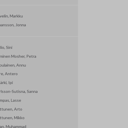
velin, Markku
hansson, Jonna
lio, Sini
minen Mosher, Petra
pulainen, Annu
re, Antero
ärki, Ipi
rlsson-Sutisna, Sanna
mpas, Lasse
ttunen, Arto
ttunen, Mikko
an, Muhammad