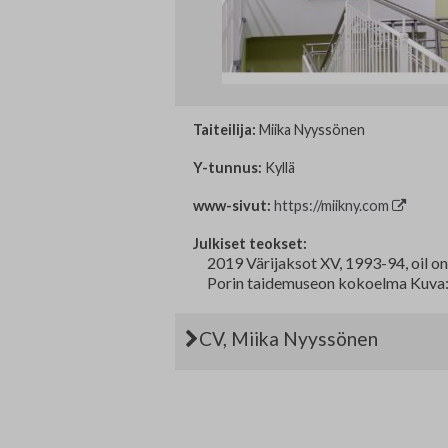
Edunvalvonta ja jäsenpalvelut
Lausunnot
Projektit
Jäseneksi hakeminen
Taiteilija:
Miika Nyyssönen
Luottamushenkilöt
Y-tunnus:
Kyllä
Historia
www-sivut:
https://miikny.com
Julkiset teokset:
2019 Värijaksot XV, 1993-94, oil on
Porin taidemuseon kokoelma Kuva:
CV, Miika Nyyssönen