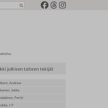
sensivu
a tili
kki julkisen taiteen tekijät
senkirjeet
lbert, Andrew
rkkotilaus
kanen, Jukka
-2022
jät
idemaalariliiton jäsenkortti
jalainen, Pertti
ykkä, J-P