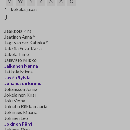
V
W
Y
Z
Å
Ä
Ö
Yhteystiedot
* = kokelasjäsen
J
Jäsenluettelo
Jaakkola Kirsi
Jäsensivu
Jaatinen Anna *
Jagt van der Katinka *
Jakkila Eeva-Kaisa
Jakola Timo
Jalavisto Mikko
Jalkanen Nanna
Jatkola Minna
Javén Sylvia
Johansson Emmu
Johansson Jonna
Jokelainen Kirsi
Joki Verna
Jokiaho Riikkamaaria
Jokimies Maaria
Jokinen Leo
Jokinen Päivi
Jokinen Sirpa