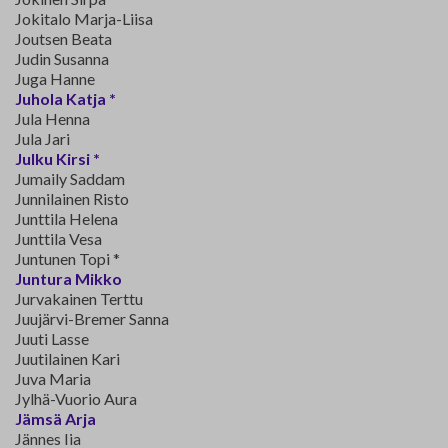
Jokitalo Marja-Liisa
Joutsen Beata
Judin Susanna
Juga Hanne
Juhola Katja *
Jula Henna
Jula Jari
Julku Kirsi *
Jumaily Saddam
Junnilainen Risto
Junttila Helena
Junttila Vesa
Juntunen Topi *
Juntura Mikko
Jurvakainen Terttu
Juujärvi-Bremer Sanna
Juuti Lasse
Juutilainen Kari
Juva Maria
Jylhä-Vuorio Aura
Jämsä Arja
Jännes Iia