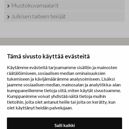
Muotokuvamaalarit
Julkisen taiteen tekijät
Taidemaalariliitto – Målarförbundet
Tämä sivusto käyttää evästeitä
Erottajankatu 9 B
00130 Helsinki
Käytämme evästeitä tarjoamamme sisällön ja mainosten
räätälöimiseen, sosiaalisen median ominaisuuksien
www.painters.fi
tukemiseen ja kävijämäärämme analysoimiseen. Lisäksi
jaamme sosiaalisen median, mainosalan ja analytiikka-alan
kumppaneillemme tietoja siitä, miten käytät sivustoamme.
Näyttelytoiminta
Kumppanimme voivat yhdistää näitä tietoja muihin
tm•gallerian esittely
tietoihin, joita olet antanut heille tai joita on kerätty, kun
Muu näyttelytoiminta
olet käyttänyt heidän palvelujaan.
Tarvikevälitys
Yhteystiedot
Salli kaikki