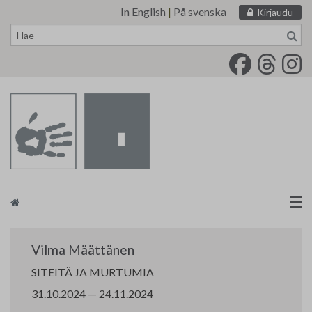
In English
|
På svenska
Kirjaudu
Siirry
sisältöön
Taidemaalariliitto
Vilma Määttänen
Näyttelytoiminta
SITEITÄ JA MURTUMIA
31.10.2024 — 24.11.2024
Tarvikevälitys