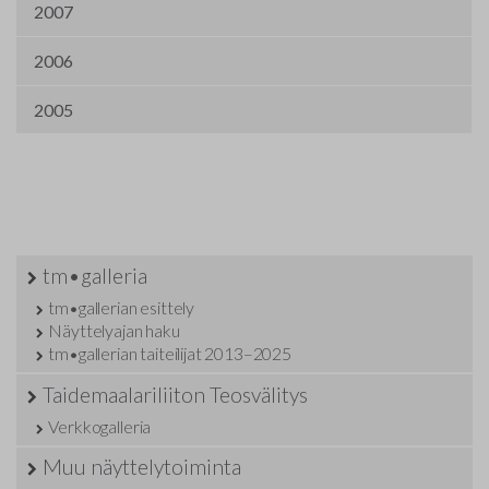
2007
2006
2005
tm•galleria
tm•gallerian esittely
Näyttelyajan haku
tm•gallerian taiteilijat 2013–2025
Taidemaalariliiton Teosvälitys
Verkkogalleria
Muu näyttelytoiminta