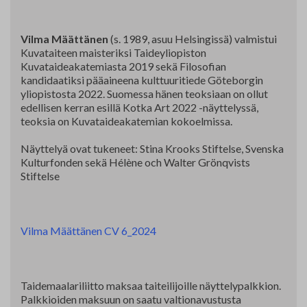
Vilma Määttänen
(s. 1989, asuu Helsingissä) valmistui
Kuvataiteen maisteriksi Taideyliopiston
Kuvataideakatemiasta 2019 sekä Filosofian
kandidaatiksi pääaineena kulttuuritiede Göteborgin
yliopistosta 2022. Suomessa hänen teoksiaan on ollut
edellisen kerran esillä Kotka Art 2022 -näyttelyssä,
teoksia on Kuvataideakatemian kokoelmissa.
Näyttelyä ovat tukeneet: Stina Krooks Stiftelse, Svenska
Kulturfonden sekä Hélène och Walter Grönqvists
Stiftelse
Vilma Määttänen CV 6_2024
Taidemaalariliitto maksaa taiteilijoille näyttelypalkkion.
Palkkioiden maksuun on saatu valtionavustusta