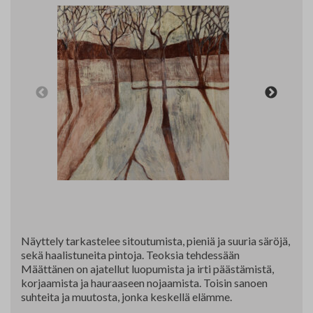
Yhteystiedot
Jäsenluettelo
Jäsensivu
Näyttely tarkastelee sitoutumista, pieniä ja suuria säröjä,
sekä haalistuneita pintoja. Teoksia tehdessään
Määttänen on ajatellut luopumista ja irti päästämistä,
korjaamista ja hauraaseen nojaamista. Toisin sanoen
suhteita ja muutosta, jonka keskellä elämme.