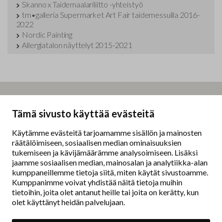
Skanno x Taidemaalariliitto -yhteistyö
tm•galleria Supermarket Art Fair taidemessuilla 2016-
2022
Nordic Painting
Allergiatalon näyttelyt 2015-2021
Taidemaalariliitto – Målarförbundet
Tämä sivusto käyttää evästeitä
Erottajankatu 9 B
00130 Helsinki
Käytämme evästeitä tarjoamamme sisällön ja mainosten
räätälöimiseen, sosiaalisen median ominaisuuksien
www.painters.fi
tukemiseen ja kävijämäärämme analysoimiseen. Lisäksi
jaamme sosiaalisen median, mainosalan ja analytiikka-alan
kumppaneillemme tietoja siitä, miten käytät sivustoamme.
Näyttelytoiminta
Kumppanimme voivat yhdistää näitä tietoja muihin
tm•gallerian esittely
tietoihin, joita olet antanut heille tai joita on kerätty, kun
Muu näyttelytoiminta
olet käyttänyt heidän palvelujaan.
Tarvikevälitys