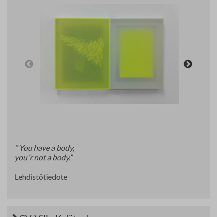
Yhteystiedot
Jäsenluettelo
Jäsensivu
” You have a body,
you´r not a body.”
Lehdistötiedote