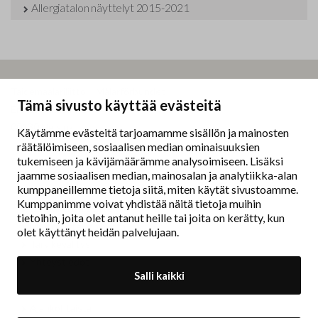
Allergiatalon näyttelyt 2015-2021
Taidemaalariliitto – Målarförbundet
Tämä sivusto käyttää evästeitä
Erottajankatu 9 B
00130 Helsinki
Käytämme evästeitä tarjoamamme sisällön ja mainosten
räätälöimiseen, sosiaalisen median ominaisuuksien
www.painters.fi
tukemiseen ja kävijämäärämme analysoimiseen. Lisäksi
jaamme sosiaalisen median, mainosalan ja analytiikka-alan
kumppaneillemme tietoja siitä, miten käytät sivustoamme.
Näyttelytoiminta
Kumppanimme voivat yhdistää näitä tietoja muihin
tm•gallerian esittely
tietoihin, joita olet antanut heille tai joita on kerätty, kun
Muu näyttelytoiminta
olet käyttänyt heidän palvelujaan.
Tarvikevälitys
Yhteystiedot
Salli kaikki
Ajankohtaista