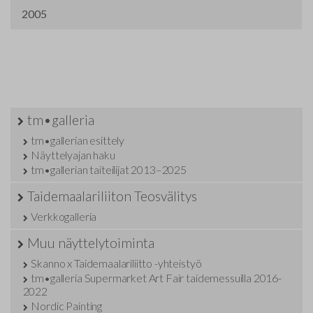
2005
tm•galleria
tm•gallerian esittely
Näyttelyajan haku
tm•gallerian taiteilijat 2013–2025
Taidemaalariliiton Teosvälitys
Verkkogalleria
Muu näyttelytoiminta
Skanno x Taidemaalariliitto -yhteistyö
tm•galleria Supermarket Art Fair taidemessuilla 2016-
2022
Nordic Painting