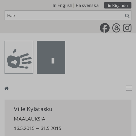
In English
|
På svenska
Kirjaudu
Siirry
sisältöön
Taidemaalariliitto
Ville Kylätasku
Näyttelytoiminta
MAALAUKSIA
13.5.2015 — 31.5.2015
Tarvikevälitys