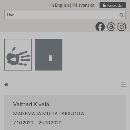
In English
|
På svenska
Kirjaudu
Siirry
sisältöön
Taidemaalariliitto
Valtteri Kivelä
Näyttelytoiminta
MAISEMA JA MUITA TARINOITA
7.10.2020 — 25.10.2020
Tarvikevälitys