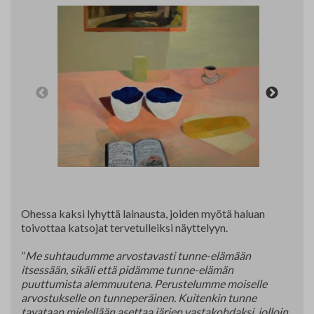
Yhteystiedot
Jäsenluettelo
Jäsensivu
Ohessa kaksi lyhyttä lainausta, joiden myötä haluan
toivottaa katsojat tervetulleiksi näyttelyyn.
”
Me suhtaudumme arvostavasti tunne-elämään
itsessään, sikäli että pidämme tunne-elämän
puuttumista alemmuutena. Perustelumme moiselle
arvostukselle on tunneperäinen. Kuitenkin tunne
tavataan mielellään asettaa järjen vastakohdaksi, jolloin