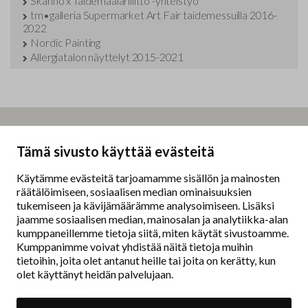
Skanno x Taidemaalariliitto -yhteistyö
tm•galleria Supermarket Art Fair taidemessuilla 2016-
2022
Nordic Painting
Allergiatalon näyttelyt 2015-2021
Taidemaalariliitto – Målarförbundet
Tämä sivusto käyttää evästeitä
Erottajankatu 9 B
00130 Helsinki
Käytämme evästeitä tarjoamamme sisällön ja mainosten
räätälöimiseen, sosiaalisen median ominaisuuksien
www.painters.fi
tukemiseen ja kävijämäärämme analysoimiseen. Lisäksi
jaamme sosiaalisen median, mainosalan ja analytiikka-alan
kumppaneillemme tietoja siitä, miten käytät sivustoamme.
Näyttelytoiminta
Kumppanimme voivat yhdistää näitä tietoja muihin
tm•gallerian esittely
tietoihin, joita olet antanut heille tai joita on kerätty, kun
Muu näyttelytoiminta
olet käyttänyt heidän palvelujaan.
Tarvikevälitys
Yhteystiedot