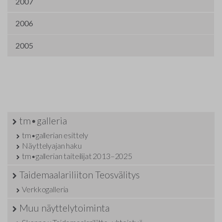
2007
2006
2005
tm•galleria
tm•gallerian esittely
Näyttelyajan haku
tm•gallerian taiteilijat 2013–2025
Taidemaalariliiton Teosvälitys
Verkkogalleria
Muu näyttelytoiminta