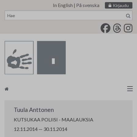
In English
|
På svenska
Kirjaudu
Siirry
sisältöön
Taidemaalariliitto
Tuula Anttonen
Näyttelytoiminta
KUTSUKAA POLIISI - MAALAUKSIA
12.11.2014 — 30.11.2014
Tarvikevälitys