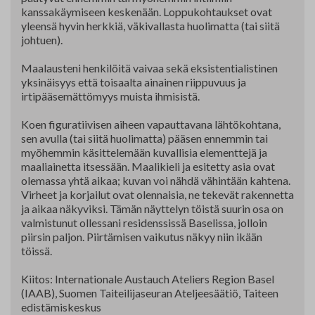
kanssakäymiseen keskenään. Loppukohtaukset ovat
yleensä hyvin herkkiä, väkivallasta huolimatta (tai siitä
johtuen).
Maalausteni henkilöitä vaivaa sekä eksistentialistinen
yksinäisyys että toisaalta ainainen riippuvuus ja
irtipääsemättömyys muista ihmisistä.
Koen figuratiivisen aiheen vapauttavana lähtökohtana,
sen avulla (tai siitä huolimatta) pääsen ennemmin tai
myöhemmin käsittelemään kuvallisia elementtejä ja
maaliainetta itsessään. Maalikieli ja esitetty asia ovat
olemassa yhtä aikaa; kuvan voi nähdä vähintään kahtena.
Virheet ja korjailut ovat olennaisia, ne tekevät rakennetta
ja aikaa näkyviksi. Tämän näyttelyn töistä suurin osa on
valmistunut ollessani residenssissä Baselissa, jolloin
piirsin paljon. Piirtämisen vaikutus näkyy niin ikään
töissä.
Kiitos: Internationale Austauch Ateliers Region Basel
(IAAB), Suomen Taiteilijaseuran Ateljeesäätiö, Taiteen
edistämiskeskus