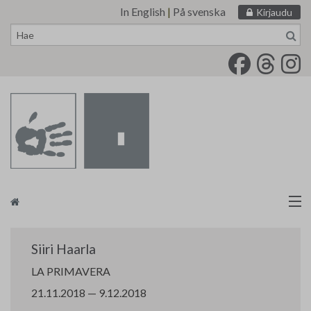
In English
|
På svenska
Kirjaudu
Siirry
sisältöön
Taidemaalariliitto
Siiri Haarla
Näyttelytoiminta
LA PRIMAVERA
21.11.2018 — 9.12.2018
Tarvikevälitys