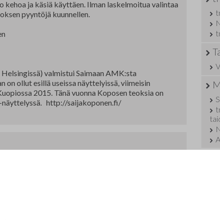
ko kehoa ja käsiä käyttäen. Ilman laskelmoitua valintaa
t
 teoksen pyyntöjä kuunnellen.
N
t
en
T
V
uu Helsingissä) valmistui Saimaan AMK:sta
 on ollut esillä useissa näyttelyissä, viimeisin
M
, Kuopiossa 2015. Tänä vuonna Koposen teoksia on
S
näyttelyssä. http://saijakoponen.fi/
t
ta
N
A