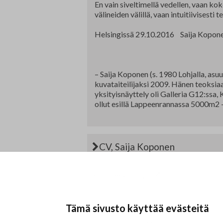
En vain siveltimellä vedellen, vaan ko
välineiden välillä, vaan intuitiivisesti
Helsingissä 29.10.2016 Saija Kopon
– Saija Koponen (s. 1980 Lohjalla, as
kuvataiteilijaksi 2009. Hänen teoksiaan
yksityisnäyttely oli Galleria G12:ssa
ollut esillä Lappeenrannassa 5000m2 –
CV, Saija Koponen
Taiteilijan kotisivu.
Tämä sivusto käyttää evästeitä