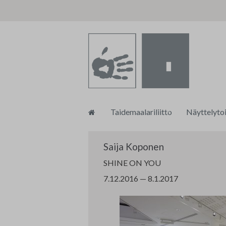
Siirry
Taidemaalariliitto
Näyttelyto
sisältöön
Toiminnanjohtajan blogi
tm•galleri
Saija Koponen
Taidemaalariliiton strategia 202
Taidemaalar
SHINE ON YOU
7.12.2016 — 8.1.2017
Tasa-arvo ja yhdenvertaisuussu
Muu näytte
Turvallisemman tilan ohjeistus