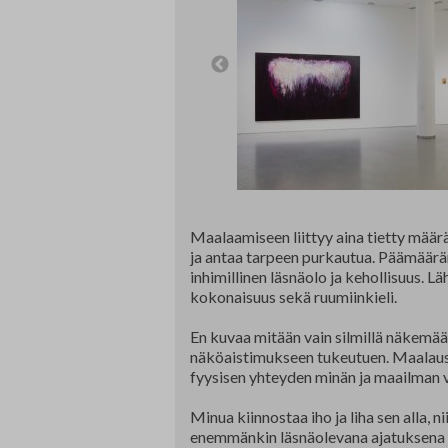
Edunvalvonta ja jäsenpalvelut
Lausunnot
Projektit
Jäseneksi hakeminen
Luottamushenkilöt
Historia
Maalaamiseen liittyy aina tietty määrä
ja antaa tarpeen purkautua. Päämääräni
inhimillinen läsnäolo ja kehollisuus.
kokonaisuus sekä ruumiinkieli.
En kuvaa mitään vain silmillä näkemä
näköaistimukseen tukeutuen. Maalaus 
fyysisen yhteyden minän ja maailman väli
Minua kiinnostaa iho ja liha sen alla, ni
enemmänkin läsnäolevana ajatuksena 