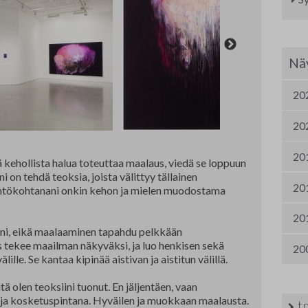
Nordic Painting
Jä
Allergiatalon näyttelyt 2015-2021
Oi
Näy
Te
20
Fi
20
Ha
20
Se
 kehollista halua toteuttaa maalaus, viedä se loppuun
 on tehdä teoksia, joista välittyy tällainen
20
 Lähtökohtanani onkin kehon ja mielen muodostama
Om
20
Yh
äni, eikä maalaaminen tapahdu pelkkään
tekee maailman näkyväksi, ja luo henkisen sekä
20
TA
lle. Se kantaa kipinää aistivan ja aistitun välillä.
itä olen teoksiini tuonut. En jäljentäen, vaan
ja kosketuspintana. Hyväilen ja muokkaan maalausta.
t