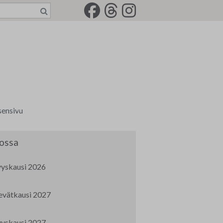
sensivu
a tili
ossa
senkirjeet
yyskausi 2026
rkkotilaus
evätkausi 2027
-2022
jät
idemaalariliiton jäsenkortti
yyskausi 2027