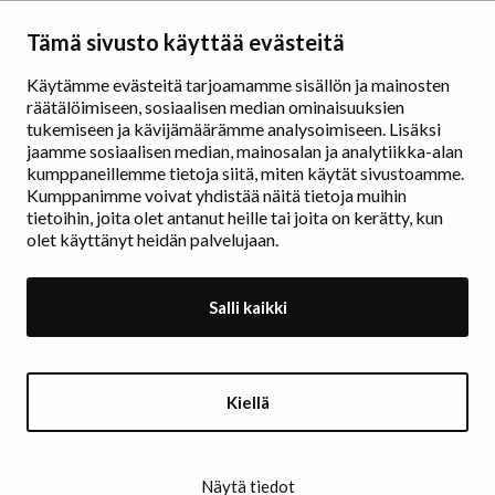
Taidemaalariliitto – Målarförbundet
Tämä sivusto käyttää evästeitä
Erottajankatu 9 B
00130 Helsinki
Käytämme evästeitä tarjoamamme sisällön ja mainosten
räätälöimiseen, sosiaalisen median ominaisuuksien
www.painters.fi
tukemiseen ja kävijämäärämme analysoimiseen. Lisäksi
jaamme sosiaalisen median, mainosalan ja analytiikka-alan
kumppaneillemme tietoja siitä, miten käytät sivustoamme.
Näyttelytoiminta
Kumppanimme voivat yhdistää näitä tietoja muihin
tm•gallerian esittely
tietoihin, joita olet antanut heille tai joita on kerätty, kun
Muu näyttelytoiminta
olet käyttänyt heidän palvelujaan.
Tarvikevälitys
Yhteystiedot
Salli kaikki
Ajankohtaista
Taidemaalariliiton Teosvälitys
Kiellä
Jäsenluettelo
Jäseneksi hakeminen
Rekisteri- ja tietosuojaseloste
Näytä tiedot