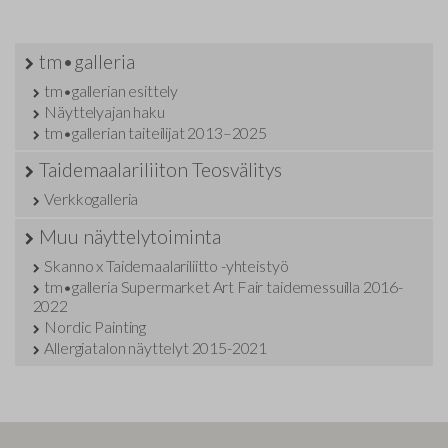
tm•galleria
tm•gallerian esittely
Näyttelyajan haku
tm•gallerian taiteilijat 2013–2025
Taidemaalariliiton Teosvälitys
Verkkogalleria
Muu näyttelytoiminta
Skanno x Taidemaalariliitto -yhteistyö
tm•galleria Supermarket Art Fair taidemessuilla 2016-
2022
Nordic Painting
Allergiatalon näyttelyt 2015-2021