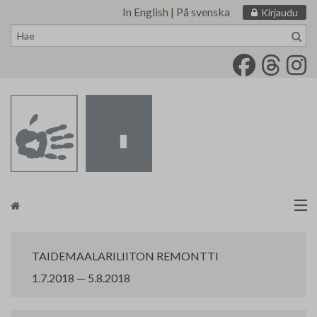
In English
|
På svenska
Kirjaudu
Siirry
sisältöön
Taidemaalariliitto
TAIDEMAALARILIITON REMONTTI
Näyttelytoiminta
1.7.2018 — 5.8.2018
Tarvikevälitys