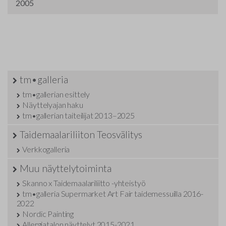
2005
tm•galleria
tm•gallerian esittely
Näyttelyajan haku
tm•gallerian taiteilijat 2013–2025
Taidemaalariliiton Teosvälitys
Verkkogalleria
Muu näyttelytoiminta
Skanno x Taidemaalariliitto -yhteistyö
tm•galleria Supermarket Art Fair taidemessuilla 2016-
2022
Nordic Painting
Allergiatalon näyttelyt 2015-2021