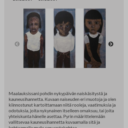
Yhteystiedot
Jäsenluettelo
Jäsensivu
Maalauksissani pohdin nykypäivän naiskäsitystä ja
kauneusihannetta. Kuvaan naiseuden eri muotoja ja olen
kiinnostunut kartoittamaan niitä rooleja, vaatimuksia ja
odotuksia, joita nykynainen itselleen omaksuu, tai joita
yhteiskunta hänelle asettaa. Pyrin määrittelemään
vallitsevaa kauneusihannetta kuvaamalla sitä ja
kohtaamalla myös sen vastakohtaa.