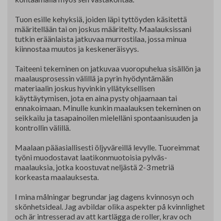
Tuon esille kehyksiä, joiden läpi tyttöyden käsitettä
määritellään tai on joskus määritelty. Maalauksissani
tutkin eräänlaista jatkuvaa murrostilaa, jossa minua
kiinnostaa muutos ja keskeneräisyys.
Taiteeni tekeminen on jatkuvaa vuoropuhelua sisällön ja
maalausprosessin välillä ja pyrin hyödyntämään
materiaalin joskus hyvinkin yllätyksellisen
käyttäytymisen, jota en aina pysty ohjaamaan tai
ennakoimaan. Minulle kunkin maalauksen tekeminen on
seikkailu ja tasapainoilen mielelläni spontaanisuuden ja
kontrollin välillä.
Maalaan pääasiallisesti öljyväreillä levylle. Tuoreimmat
työni muodostavat laatikonmuotoisia pylväs-
maalauksia, jotka koostuvat neljästä 2-3 metriä
korkeasta maalauksesta.
I mina målningar begrundar jag dagens kvinnosyn och
skönhetsideal. Jag avbildar olika aspekter på kvinnlighet
och är intresserad av att kartlägga de roller, krav och