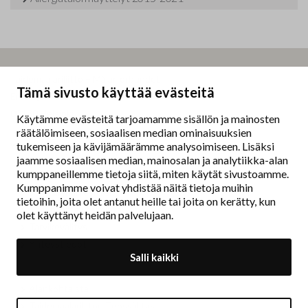
Taidemaalariliitto – Målarförbundet
Tämä sivusto käyttää evästeitä
Erottajankatu 9 B
00130 Helsinki
Käytämme evästeitä tarjoamamme sisällön ja mainosten
räätälöimiseen, sosiaalisen median ominaisuuksien
www.painters.fi
tukemiseen ja kävijämäärämme analysoimiseen. Lisäksi
jaamme sosiaalisen median, mainosalan ja analytiikka-alan
kumppaneillemme tietoja siitä, miten käytät sivustoamme.
Näyttelytoiminta
Kumppanimme voivat yhdistää näitä tietoja muihin
tm•gallerian esittely
tietoihin, joita olet antanut heille tai joita on kerätty, kun
Muu näyttelytoiminta
olet käyttänyt heidän palvelujaan.
Tarvikevälitys
Yhteystiedot
Salli kaikki
Ajankohtaista
Taidemaalariliiton Teosvälitys