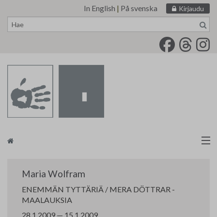
In English
|
På svenska
Kirjaudu
Siirry
sisältöön
Taidemaalariliitto
Maria Wolfram
Näyttelytoiminta
ENEMMÄN TYTTÄRIÄ / MERA DÖTTRAR -
MAALAUKSIA
Tarvikevälitys
28.1.2009 — 15.1.2009