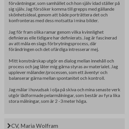
förväntningar, som samhället och hon själv idad ställer på
sig själv. Jag försöker komma till grepps med gällande
skönhetsideal, genom att både porträttera det och
konfronteras med dess motsatta i mina bilder.
Jag för fram olika ramar genom vilka kvinnlighet
definieras elle tidigare har definierats. Jag är fascinerad
av att måla en slags förbrytningsprocess, där
förändringen och det ofärdiga intresserar mej.
Mitt konstnärskap utgör en dialog mellan innehåll och
process och jag låter mig gärna styras av materialet. Jag
upplever målander/processen, som ett äventyr och
balanserar gärna mellan spontanitet och kontroll.
Jag målar i huvudsak i olja på skiva och mina senaste verk
utgör lådformade pelarmålningar, som består av fyra lika
stora målningar, som är 2 -3 meter höga.
CV, Maria Wolfram