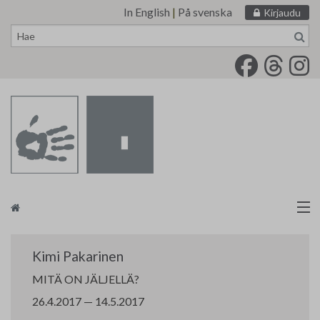
In English
|
På svenska
Kirjaudu
Siirry
sisältöön
Taidemaalariliitto
Kimi Pakarinen
Näyttelytoiminta
MITÄ ON JÄLJELLÄ?
26.4.2017 — 14.5.2017
Tarvikevälitys