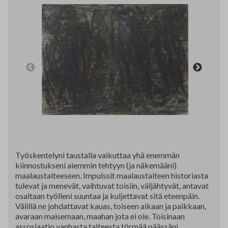
Yhteystiedot
Jäsenluettelo
Jäsensivu
Työskentelyni taustalla vaikuttaa yhä enemmän
kiinnostukseni aiemmin tehtyyn (ja näkemääni)
maalaustaiteeseen. Impulssit maalaustaiteen historiasta
tulevat ja menevät, vaihtuvat toisiin, väljähtyvät, antavat
osaltaan työlleni suuntaa ja kuljettavat sitä eteenpäin.
Välillä ne johdattavat kauas, toiseen aikaan ja paikkaan,
avaraan maisemaan, maahan jota ei ole. Toisinaan
assosiaatio vanhasta taiteesta törmää päässäni