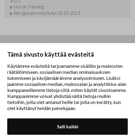
2022
Nordic Painting
Allergiatalon näyttelyt 2015-2021
Taidemaalariliitto – Målarförbundet
Tämä sivusto käyttää evästeitä
Erottajankatu 9 B
00130 Helsinki
Käytämme evästeitä tarjoamamme sisällön ja mainosten
räätälöimiseen, sosiaalisen median ominaisuuksien
www.painters.fi
tukemiseen ja kävijämäärämme analysoimiseen. Lisäksi
jaamme sosiaalisen median, mainosalan ja analytiikka-alan
kumppaneillemme tietoja siitä, miten käytät sivustoamme.
Näyttelytoiminta
Kumppanimme voivat yhdistää näitä tietoja muihin
tm•gallerian esittely
tietoihin, joita olet antanut heille tai joita on kerätty, kun
Muu näyttelytoiminta
olet käyttänyt heidän palvelujaan.
Tarvikevälitys
Yhteystiedot
Salli kaikki