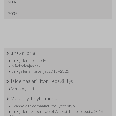
2006
2005
tm•galleria
tm•gallerian esittely
Näyttelyajan haku
tm•gallerian taiteilijat 2013–2025
Taidemaalariliiton Teosvälitys
Verkkogalleria
Muu näyttelytoiminta
Skanno x Taidemaalariliitto -yhteistyö
tm•galleria Supermarket Art Fair taidemessuilla 2016-