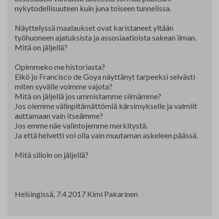
nykytodellisuuteen kuin juna toiseen tunnelissa.
Näyttelyssä maalaukset ovat karistaneet yltään
työhuoneen ajatuksista ja assosiaatioista sakean ilman.
Mitä on jäljellä?
Opimmeko me historiasta?
Eikö jo Francisco de Goya näyttänyt tarpeeksi selvästi
miten syvälle voimme vajota?
Mitä on jäljellä jos ummistamme silmämme?
Jos olemme välinpitämättömiä kärsimykselle ja valmiit
auttamaan vain itseämme?
Jos emme näe valintojemme merkitystä.
Ja että helvetti voi olla vain muutaman askeleen päässä.
Mitä silloin on jäljellä?
Helsingissä, 7.4.2017 Kimi Pakarinen