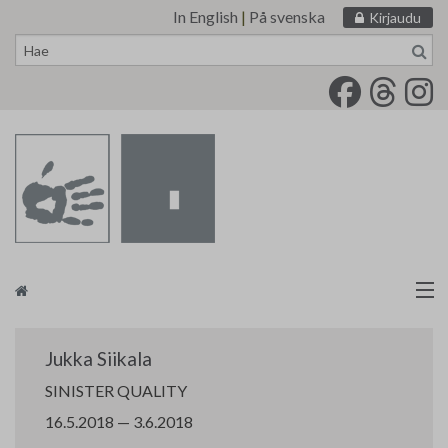
In English
|
På svenska
Kirjaudu
Siirry
sisältöön
Taidemaalariliitto
Jukka Siikala
Näyttelytoiminta
SINISTER QUALITY
16.5.2018 — 3.6.2018
Tarvikevälitys