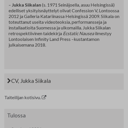
–
Jukka Siikalan
(s. 1971 Seinäjoella, asuu Helsingissä)
edelliset yksityisnäyttelyt olivat Confession V, Lontoossa
2012 ja Galleria Katariinassa Helsingissä 2009. Siikala on
toteuttanut useita videoteoksia, performansseja ja
installaatioita Suomessa ja ulkomailla. Jukka Siikalan
retrospektiivinen taidekirja
Ecstatic
Nausea
ilmestyy
Lontoolaisen Infinity Land Press –kustantamon
julkaisemana 2018.
CV, Jukka Siikala
Taiteilijan kotisivu.
Tulossa