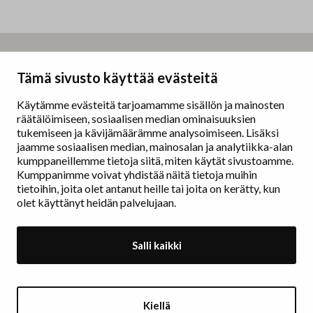
Taidemaalariliitto – Målarförbundet
Tämä sivusto käyttää evästeitä
Erottajankatu 9 B
00130 Helsinki
Käytämme evästeitä tarjoamamme sisällön ja mainosten
räätälöimiseen, sosiaalisen median ominaisuuksien
www.painters.fi
tukemiseen ja kävijämäärämme analysoimiseen. Lisäksi
jaamme sosiaalisen median, mainosalan ja analytiikka-alan
kumppaneillemme tietoja siitä, miten käytät sivustoamme.
Näyttelytoiminta
Kumppanimme voivat yhdistää näitä tietoja muihin
tm•gallerian esittely
tietoihin, joita olet antanut heille tai joita on kerätty, kun
Muu näyttelytoiminta
olet käyttänyt heidän palvelujaan.
Tarvikevälitys
Yhteystiedot
Salli kaikki
Ajankohtaista
Taidemaalariliiton Teosvälitys
Kiellä
Jäsenluettelo