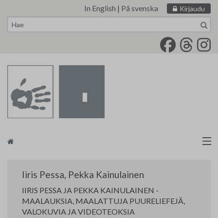
In English
|
På svenska
Kirjaudu
Siirry
sisältöön
Taidemaalariliitto
Iiris Pessa
,
Pekka Kainulainen
Näyttelytoiminta
IIRIS PESSA JA PEKKA KAINULAINEN -
MAALAUKSIA, MAALATTUJA PUURELIEFEJÄ,
Tarvikevälitys
VALOKUVIA JA VIDEOTEOKSIA