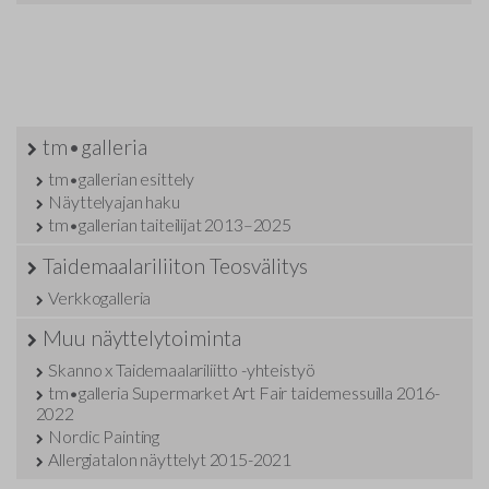
tm•galleria
tm•gallerian esittely
Näyttelyajan haku
tm•gallerian taiteilijat 2013–2025
Taidemaalariliiton Teosvälitys
Verkkogalleria
Muu näyttelytoiminta
Skanno x Taidemaalariliitto -yhteistyö
tm•galleria Supermarket Art Fair taidemessuilla 2016-
2022
Nordic Painting
Allergiatalon näyttelyt 2015-2021