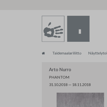
Siirry
Taidemaalariliitto
Näyttelyto
sisältöön
Toiminnanjohtajan blogi
tm•galleri
Arto Nurro
Taidemaalariliiton strategia 202
Taidemaalar
PHANTOM
31.10.2018 — 18.11.2018
Tasa-arvo ja yhdenvertaisuussu
Muu näytte
Turvallisemman tilan ohjeistus