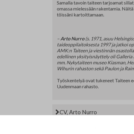
Samalla tavoin taiteen tarjoamat silla
omassa mielessään rakentamia. Näitä 
töissäni kartoittamaan.
–
Arto Nurro
(s. 1971, asuu Helsingiss
taideoppilaitoksesta 1997 ja jatkoi 
AMK:n Taiteen ja viestinnän osastolla
edellinen yksityisnäyttely oli Galleri
mm. Nykytaiteen museo Kiasman, Hels
Wihurin rahaston sekä Paulon ja Raim
Työskentelyä ovat tukeneet Taiteen e
Uudenmaan rahasto.
CV, Arto Nurro
Taiteilijan kotisivu.