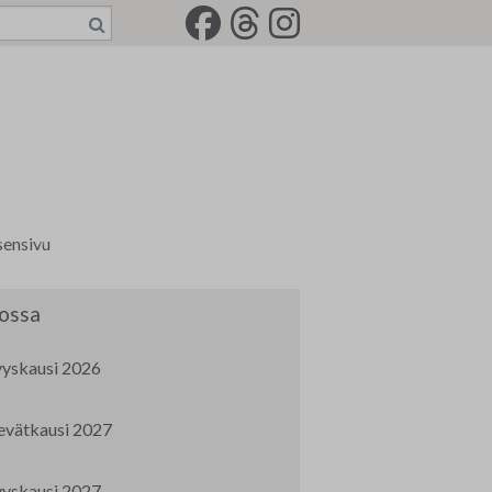
sensivu
a tili
ossa
senkirjeet
yyskausi 2026
rkkotilaus
evätkausi 2027
-2022
jät
idemaalariliiton jäsenkortti
yyskausi 2027