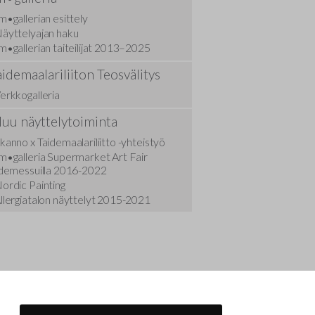
Hyvän hallinnon periaatteet yhdistyksissä
Näyttelytoimikunnan säännöt
m•gallerian esittely
äyttelyajan haku
Tekijänoikeusasiat
Jäsenhakulautakunnan säännöt
m•gallerian taiteilijat 2013–2025
aidemaalariliiton Teosvälitys
Kilpailuasiat
Turvallisemman tilan ohjeistus
erkkogalleria
Kuvataiteilijan huoltosäätiö
Tietoa jäsenrekisteristä ja -luettelosta
uu näyttelytoiminta
Taiteilijoiden kuntoutus
kanno x Taidemaalariliitto -yhteistyö
m•galleria Supermarket Art Fair
idemessuilla 2016-2022
ordic Painting
llergiatalon näyttelyt 2015-2021