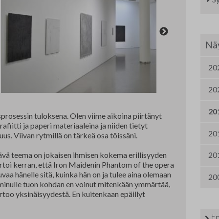
Nordic Painting
Jä
Allergiatalon näyttelyt 2015-2021
Oi
Näy
Te
20
Fi
20
Ha
20
Se
sprosessin tuloksena. Olen viime aikoina piirtänyt
afiitti ja paperi materiaaleina ja niiden tietyt
20
uus. Viivan rytmillä on tärkeä osa töissäni.
Om
ävä teema on jokaisen ihmisen kokema erillisyyden
20
Yh
ertoi kerran, että Iron Maidenin Phantom of the opera
vaa hänelle sitä, kuinka hän on ja tulee aina olemaan
20
TA
minulle tuon kohdan en voinut mitenkään ymmärtää,
too yksinäisyydestä. En kuitenkaan epäillyt
t