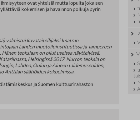
t ihmisyyteen ovat yhteisiä mutta lopulta jokaisen
t
yllättäviä kokemisen ja havainnon polkuja pyrin
N
t
T
ä) valmistui kuvataiteilijaksi Imatran
V
opintojaan Lahden muotoiluinstituutissa ja Tampereen
. Hänen teoksiaan on ollut useissa näyttelyissä,
M
a Katariinassa, Helsingissä 2017. Nurron teoksia on
S
ingin, Lahden, Oulun ja Aineen taidemuseoiden,
t
o Anttilan säätiöiden kokoelmissa.
ta
N
distämiskeskus ja Suomen kulttuurirahaston
A