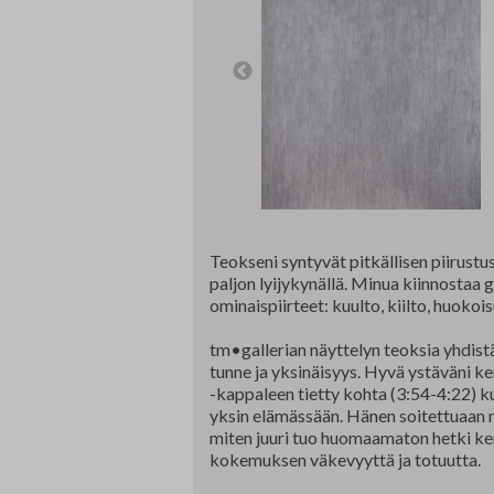
Edunvalvonta ja jäsenpalvelut
Lausunnot
Projektit
Jäseneksi hakeminen
Luottamushenkilöt
Historia
Teokseni syntyvät pitkällisen piirustu
paljon lyijykynällä. Minua kiinnostaa gr
ominaispiirteet: kuulto, kiilto, huokois
tm•gallerian näyttelyn teoksia yhdist
tunne ja yksinäisyys. Hyvä ystäväni k
-kappaleen tietty kohta (3:54-4:22) ku
yksin elämässään. Hänen soitettuaan 
miten juuri tuo huomaamaton hetki ker
kokemuksen väkevyyttä ja totuutta.