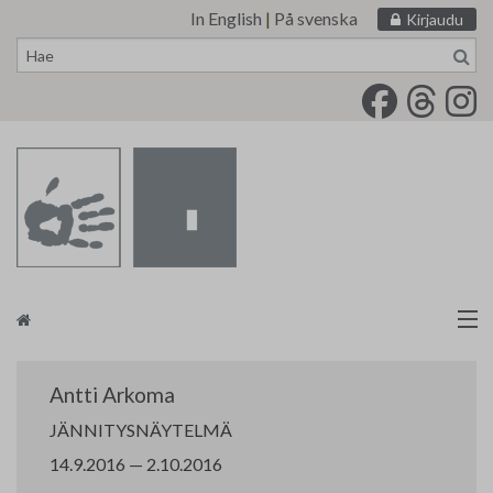
In English
|
På svenska
Kirjaudu
Siirry
sisältöön
Taidemaalariliitto
Antti Arkoma
Näyttelytoiminta
JÄNNITYSNÄYTELMÄ
14.9.2016 — 2.10.2016
Tarvikevälitys