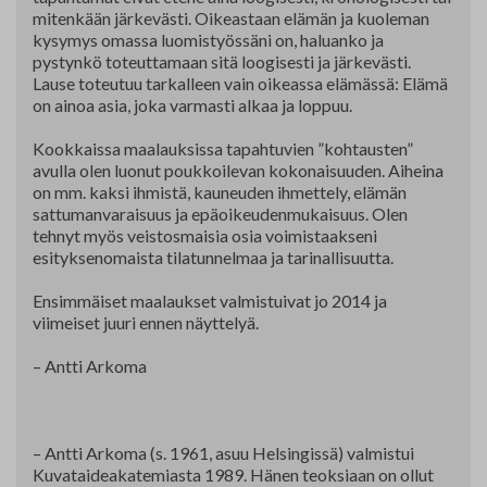
mitenkään järkevästi. Oikeastaan elämän ja kuoleman
kysymys omassa luomistyössäni on, haluanko ja
pystynkö toteuttamaan sitä loogisesti ja järkevästi.
Lause toteutuu tarkalleen vain oikeassa elämässä: Elämä
on ainoa asia, joka varmasti alkaa ja loppuu.
Kookkaissa maalauksissa tapahtuvien ”kohtausten”
avulla olen luonut poukkoilevan kokonaisuuden. Aiheina
on mm. kaksi ihmistä, kauneuden ihmettely, elämän
sattumanvaraisuus ja epäoikeudenmukaisuus. Olen
tehnyt myös veistosmaisia osia voimistaakseni
esityksenomaista tilatunnelmaa ja tarinallisuutta.
Ensimmäiset maalaukset valmistuivat jo 2014 ja
viimeiset juuri ennen näyttelyä.
– Antti Arkoma
– Antti Arkoma (s. 1961, asuu Helsingissä) valmistui
Kuvataideakatemiasta 1989. Hänen teoksiaan on ollut