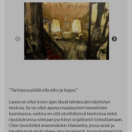
Yhteystiedot
Jäsenluettelo
Jäsensivu
”Tarinassa pitää olla alku ja loppu.”
Lause on ollut koko ajan läsnä tehdessäni näyttelyn
teoksia. Se on ollut apuna maalausteni tunnelmien
luomisessa, vaikka en sitä yksittäisissä teoksissa enkä
ripustuksessa olekaan pyrkinyt orjallisesti toteuttamaan.
Olen tavoitellut enemmänkin tilannetta, jossa asiat ja
tapahtumat eivät etene aina loogisesti, kronologisesti tai