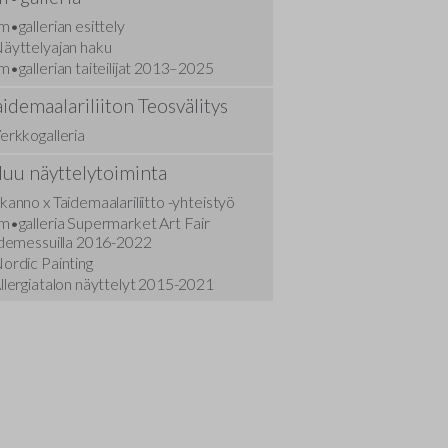
Hyvän hallinnon periaatteet yhdistyksissä
Näyttelytoimikunnan säännöt
m•gallerian esittely
äyttelyajan haku
Tekijänoikeusasiat
Jäsenhakulautakunnan säännöt
m•gallerian taiteilijat 2013–2025
aidemaalariliiton Teosvälitys
Kilpailuasiat
Turvallisemman tilan ohjeistus
erkkogalleria
Kuvataiteilijan huoltosäätiö
Tietoa jäsenrekisteristä ja -luettelosta
uu näyttelytoiminta
Taiteilijoiden kuntoutus
kanno x Taidemaalariliitto -yhteistyö
m•galleria Supermarket Art Fair
idemessuilla 2016-2022
ordic Painting
llergiatalon näyttelyt 2015-2021