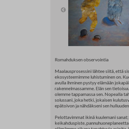
Edunvalvonta ja jäsenpalvelut
Lausunnot
Projektit
Jäseneksi hakeminen
Luottamushenkilöt
Historia
Romahduksen observointia
Maalausprosessini lähtee siitä, että s
ekosysteemimme luhistuminen on. Kuor
avulla ihminen pystyy elämään jokapä
rakennelmassamme. Elän sen tietoisu
olemme tappamassa sen. Nopealla tahd
solussani, joka hetki, jokaisen kulutu
epätoivon ja nähdäkseni sen hulluuden
Pelottavimmat ikinä kuulemani sanat;
keikahduspiste, pannuhuoneplaneetta
elämämme aikana tapahtuvia asioita, j