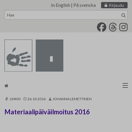
In English
|
På svenska
Kirjaudu
Siirry
sisältöön
Taidemaalariliitto
LINKKI
26.10.2016
JOHANNA LEMETTINEN
Materiaalipäiväilmoitus 2016
Näyttelytoiminta
Tarvikevälitys