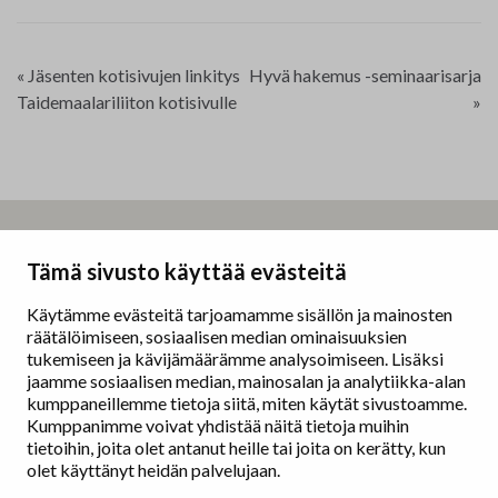
Yhteystiedot
Jäsenluettelo
«
Jäsenten kotisivujen linkitys
Hyvä hakemus -seminaarisarja
Taidemaalariliiton kotisivulle
»
Jäsensivu
Taidemaalariliitto – Målarförbundet
Tämä sivusto käyttää evästeitä
Erottajankatu 9 B
00130 Helsinki
Käytämme evästeitä tarjoamamme sisällön ja mainosten
räätälöimiseen, sosiaalisen median ominaisuuksien
www.painters.fi
tukemiseen ja kävijämäärämme analysoimiseen. Lisäksi
jaamme sosiaalisen median, mainosalan ja analytiikka-alan
kumppaneillemme tietoja siitä, miten käytät sivustoamme.
Näyttelytoiminta
Kumppanimme voivat yhdistää näitä tietoja muihin
tm•gallerian esittely
tietoihin, joita olet antanut heille tai joita on kerätty, kun
Muu näyttelytoiminta
olet käyttänyt heidän palvelujaan.
Tarvikevälitys