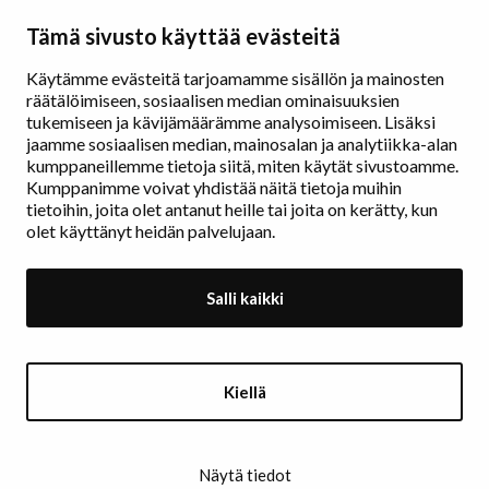
Taidemaalariliitto – Målarförbundet
Tämä sivusto käyttää evästeitä
Erottajankatu 9 B
00130 Helsinki
Käytämme evästeitä tarjoamamme sisällön ja mainosten
räätälöimiseen, sosiaalisen median ominaisuuksien
www.painters.fi
tukemiseen ja kävijämäärämme analysoimiseen. Lisäksi
jaamme sosiaalisen median, mainosalan ja analytiikka-alan
kumppaneillemme tietoja siitä, miten käytät sivustoamme.
Näyttelytoiminta
Kumppanimme voivat yhdistää näitä tietoja muihin
tm•gallerian esittely
tietoihin, joita olet antanut heille tai joita on kerätty, kun
Muu näyttelytoiminta
olet käyttänyt heidän palvelujaan.
Tarvikevälitys
Yhteystiedot
Salli kaikki
Ajankohtaista
Taidemaalariliiton Teosvälitys
Kiellä
Jäsenluettelo
Jäseneksi hakeminen
Rekisteri- ja tietosuojaseloste
Näytä tiedot
Evästekäytännöt