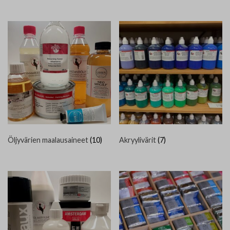
Öljyvärien maalausaineet
(10)
Akryylivärit
(7)