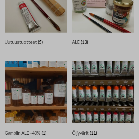
Yhteystiedot
Jäsenluettelo
Jäsensivu
Uutuustuotteet
(5)
ALE
(13)
Gamblin ALE -40%
(1)
Öljyvärit
(11)