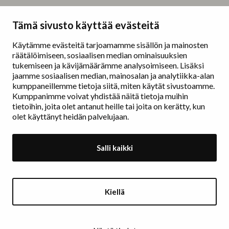
Taidemaalariliitto – Målarförbundet
Tämä sivusto käyttää evästeitä
Erottajankatu 9 B
00130 Helsinki
Käytämme evästeitä tarjoamamme sisällön ja mainosten
räätälöimiseen, sosiaalisen median ominaisuuksien
www.painters.fi
tukemiseen ja kävijämäärämme analysoimiseen. Lisäksi
jaamme sosiaalisen median, mainosalan ja analytiikka-alan
kumppaneillemme tietoja siitä, miten käytät sivustoamme.
Näyttelytoiminta
Kumppanimme voivat yhdistää näitä tietoja muihin
tm•gallerian esittely
tietoihin, joita olet antanut heille tai joita on kerätty, kun
Muu näyttelytoiminta
olet käyttänyt heidän palvelujaan.
Tarvikevälitys
Yhteystiedot
Salli kaikki
Ajankohtaista
Taidemaalariliiton Teosvälitys
Kiellä
Jäsenluettelo
Jäseneksi hakeminen
Rekisteri- ja tietosuojaseloste