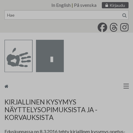
In English
|
På svenska
Kirjaudu
Siirry
sisältöön
Taidemaalariliitto
KIRJALLINEN KYSYMYS
NÄYTTELYSOPIMUKSISTA JA -
Näyttelytoiminta
KORVAUKSISTA
Tarvikevälitys
Eduskunnassa on 8.3.2016 tehty kirjallinen kysymys opetus-