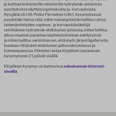
ja kulttuuriministerille ministeriön työryhmän antamista
Yhteystiedot
suosituksista näyttelysopimuksista ja -korvauksista.
Kysyjänä oli Olli-Poika Parviainen (vihr). Kysymyksessä
Jäsenluettelo
pyydetään tietoa siitä, mihin toimenpiteisiin hallitus ryhtyy
taidenäyttelyiden sopimus- ja korvauskäytäntöjä
Jäsensivu
selvittäneen työryhmän ehdotusten johdosta, miten hallitus
aikoo muutoin parantaa näyttelytoiminnan edellytyksiä
ja miten hallitus varmistaa sen, että myös järjestögallerioita
kuullaan riittävästi ehdotusten jatkovalmistelussa ja
toimeenpanossa. Ministeri antaa kirjallisen vastauksen
kysymykseen 21 päivän sisällä.
Kirjallinen kysymys on luettavissa
eduskunnan internet-
sivuilla
.