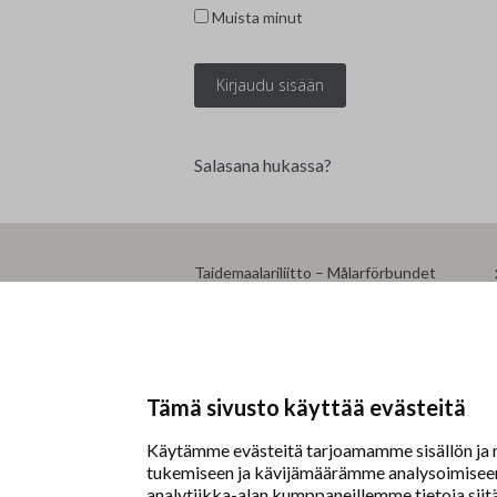
Edunvalvonta ja jäsenpalvelut
Lausunnot
Muista minut
Projektit
Jäseneksi hakeminen
Luottamushenkilöt
Salasana hukassa?
Historia
Taidemaalariliitto – Målarförbundet
Erottajankatu 9 B
00130 Helsinki
www.painters.fi
Tämä sivusto käyttää evästeitä
Käytämme evästeitä tarjoamamme sisällön ja m
tukemiseen ja kävijämäärämme analysoimiseen.
analytiikka-alan kumppaneillemme tietoja sii