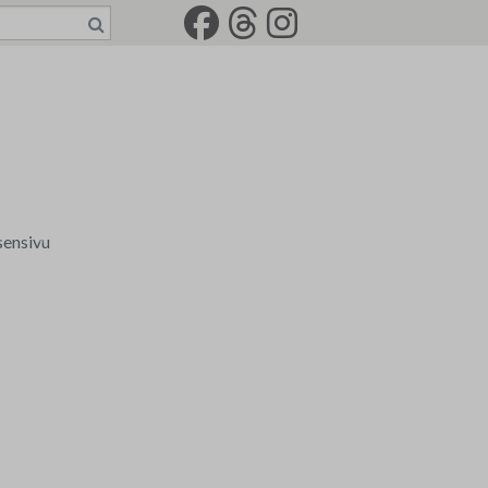
sensivu
a tili
senkirjeet
rkkotilaus
-2022
jät
idemaalariliiton jäsenkortti