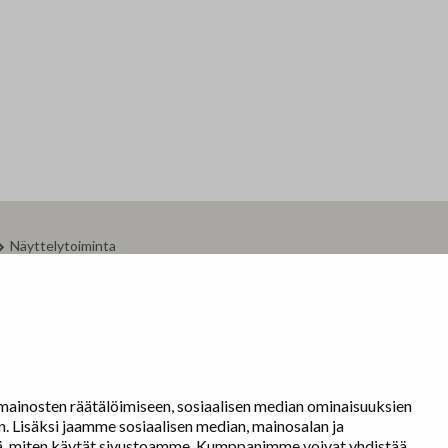
Nordic Painting
Jä
Allergiatalon näyttelyt 2015-2021
Oi
Te
Fi
Ha
Se
Näyttelytoiminta
tm•gallerian esittely
Om
Muu näyttelytoiminta
Tarvikevälitys
Yh
Yhteystiedot
TA
ainosten räätälöimiseen, sosiaalisen median ominaisuuksien
 Lisäksi jaamme sosiaalisen median, mainosalan ja
tä, miten käytät sivustoamme. Kumppanimme voivat yhdistää