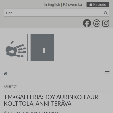
In English
|
På svenska
Kirjaudu
Siirry
sisältöön
Taidemaalariliitto
ARKISTOT
Näyttelytoiminta
TM•GALLERIA: ROY AURINKO, LAURI
KOLTTOLA, ANNI TERÄVÄ
Tarvikevälitys
1.6.2017
JOHANNA LEMETTINEN