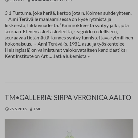
Yhteystiedot
3:1 Tuntuma, joka herää, kertoo jotain. Kolmen suhde yhteen.
Anni Terävälle maalaamisessa on kyse rytmistä ja
Jäsenluettelo
liikkeestä, liikkuvuudesta. ”Kimmokkeesta syntyy jälki, jota
seuraan. Etenen askel askeleelta, reagoiden edelliseen,
Jäsensivu
seuraavaa tietämättä, kunnes syntyy tunnistettava rytmillinen
kokonaisuus.” – Anni Terävä (s. 1981, asuu ja työskentelee
Helsingissä) on valmistunut valokuvataiteen kandidaatiksi
Roy
Kent Institute on Art …
Jatka lukemista
»
Aurinko,
Lauri
Kolttola,
Anni
Terävä
TM•GALLERIA: SIRPA VERONICA AALTO
25.5.2016
TML