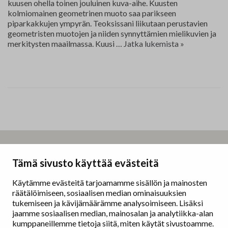
kuusen ohella toinen jouluinen kuva-aihe. Kuusten
kolmiomainen geometrinen muoto saa parikseen
piparkakkujen ympyrän. Teoksissani liikutaan perustavien
geometristen muotojen ja niiden synnyttämien mielikuvien ja
Sirpa
merkitysten maailmassa. Kuusi …
Jatka lukemista
»
Veronica
Aalto
P
o
s
t
Taidemaalariliitto – Målarförbundet
Tämä sivusto käyttää evästeitä
N
Erottajankatu 9 B
a
00130 Helsinki
Käytämme evästeitä tarjoamamme sisällön ja mainosten
v
räätälöimiseen, sosiaalisen median ominaisuuksien
i
www.painters.fi
tukemiseen ja kävijämäärämme analysoimiseen. Lisäksi
g
jaamme sosiaalisen median, mainosalan ja analytiikka-alan
a
kumppaneillemme tietoja siitä, miten käytät sivustoamme.
Näyttelytoiminta