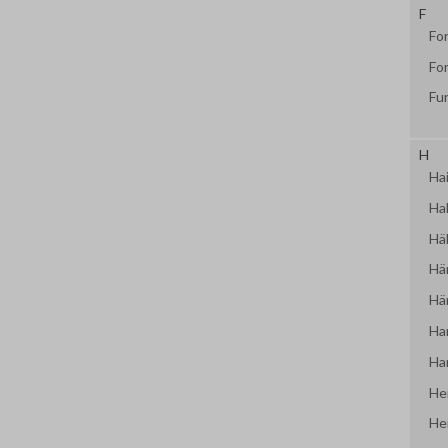
F
Fo
Fo
Fu
H
Hai
Ha
Häll
Här
Hä
Ha
Ha
He
He