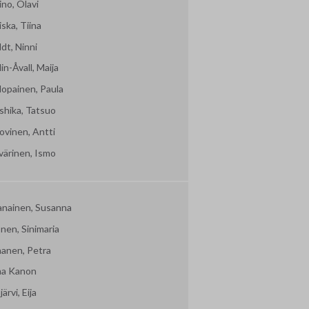
no, Olavi
ska, Tiina
dt, Ninni
in-Åvall, Maija
lopainen, Paula
shika, Tatsuo
ovinen, Antti
värinen, Ismo
vanainen, Susanna
nen, Sinimaria
nanen, Petra
ma Kanon
järvi, Eija