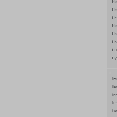
Hei
Hei
Hel
Hel
Ho
Ho
Hu
Hy
I
Ii
Iko
In
Ir
Iso