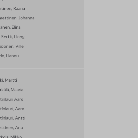
htinen, Raana
mettinen, Johanna
kanen, Elina
-Sertti, Hong
ppönen, Ville
kin, Hannu
i, Martti
kälä, Maaria
inlauri Aaro
inlauri, Aaro
inlauri, Antti
ettinen, Anu
kkola, Mikko