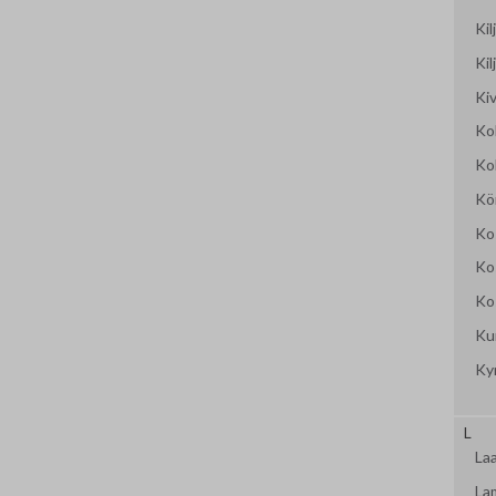
Ki
Kil
Kiv
Ko
Ko
Kö
Ko
Ko
Ko
Kur
Ky
L
La
La