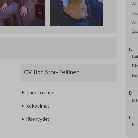
Nordic Painting
Jä
Ah
Ala
Allergiatalon näyttelyt 2015-2021
Oi
Ann
Te
Av
Fi
B
Ba
Ha
Bl
CV, Ilpo Stor-Pellinen
Se
Bo
Om
Taidekoulutus
D
Yh
De
Kokoelmat
TA
E
Jäsenyydet
Ek