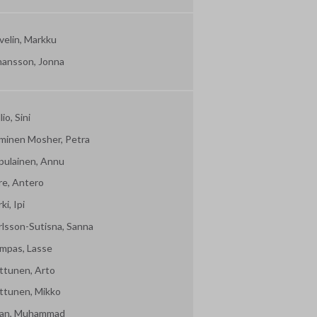
velin, Markku
hansson, Jonna
lio, Sini
minen Mosher, Petra
pulainen, Annu
re, Antero
ki, Ipi
rlsson-Sutisna, Sanna
mpas, Lasse
ttunen, Arto
ttunen, Mikko
an, Muhammad