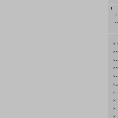
J
Jär
Jo
K
Kal
Ka
Ka
Ka
Kär
Ka
Ke
Ke
Ke
Kh