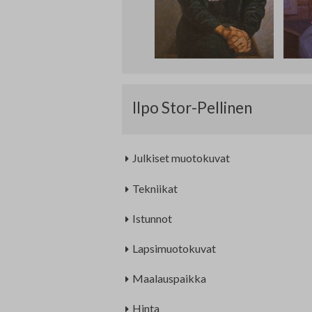
Edunvalvonta ja jäsenpalvelut
Lausunnot
Projektit
Jäseneksi hakeminen
Luottamushenkilöt
Ilpo Stor-Pellinen
Historia
Julkiset muotokuvat
Tekniikat
Istunnot
Lapsimuotokuvat
Maalauspaikka
Hinta