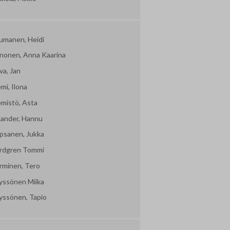
umanen, Heidi
nonen, Anna Kaarina
va, Jan
mi, Ilona
emistö, Asta
kander, Hannu
psanen, Jukka
rdgren Tommi
rminen, Tero
yssönen Miika
yssönen, Tapio