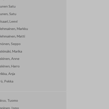
ljunen Satu
junen, Satu
isaari, Leevi
lehmainen, Markku
lehmainen, Matti
nönen, Seppo
skimäki, Marika
skinen, Anne
skinen, Harro
ikka, Anja
rö, Pekka
akso, Tuomo
mpinen, Ismo