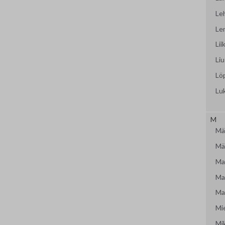
Le
Le
Lii
Liu
Lö
Lu
M
Mäk
Mär
Mat
Mat
Mat
Mi
Mi