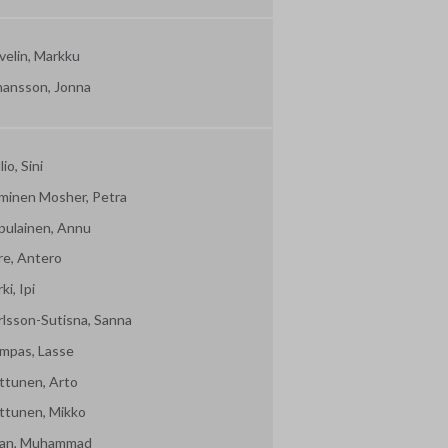
velin, Markku
hansson, Jonna
lio, Sini
minen Mosher, Petra
pulainen, Annu
re, Antero
ki, Ipi
rlsson-Sutisna, Sanna
mpas, Lasse
ttunen, Arto
ttunen, Mikko
an, Muhammad