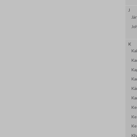
J
Jär
Jo
K
Kal
Ka
Ka
Ka
Kär
Ka
Ke
Ke
Ke
Kh