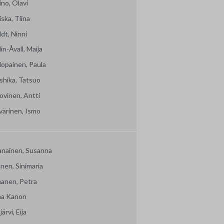
no, Olavi
ska, Tiina
dt, Ninni
in-Åvall, Maija
lopainen, Paula
shika, Tatsuo
ovinen, Antti
värinen, Ismo
vanainen, Susanna
nen, Sinimaria
nanen, Petra
ma Kanon
järvi, Eija