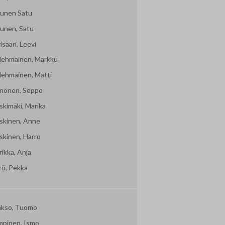
ljunen Satu
junen, Satu
isaari, Leevi
lehmainen, Markku
lehmainen, Matti
nönen, Seppo
skimäki, Marika
skinen, Anne
skinen, Harro
ikka, Anja
rö, Pekka
akso, Tuomo
mpinen, Ismo