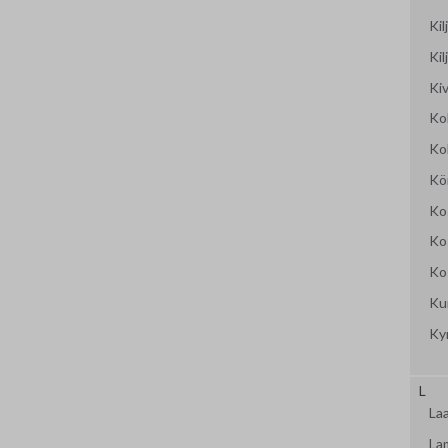
Ki
Kil
Kiv
Ko
Ko
Kö
Ko
Ko
Ko
Kur
Ky
L
La
La