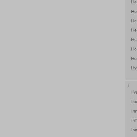
Hei
Hei
Hel
Hel
Ho
Ho
Hu
Hy
I
Ii
Iko
In
Ir
Iso