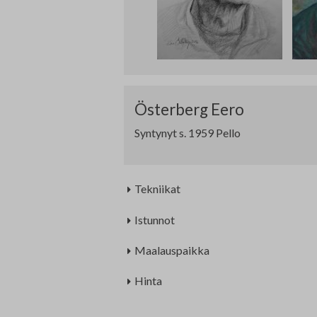
Edunvalvonta ja jäsenpalvelut
Lausunnot
Projektit
Jäseneksi hakeminen
Luottamushenkilöt
Österberg Eero
Historia
Syntynyt s. 1959 Pello
Tekniikat
Istunnot
Maalauspaikka
Hinta