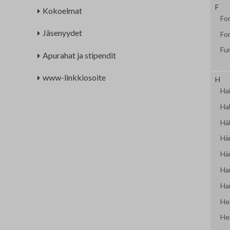
F
Kokoelmat
Fo
Jäsenyydet
Fo
Fu
Apurahat ja stipendit
www-linkkiosoite
H
Hai
Ha
Häll
Här
Hä
Ha
Ha
He
He