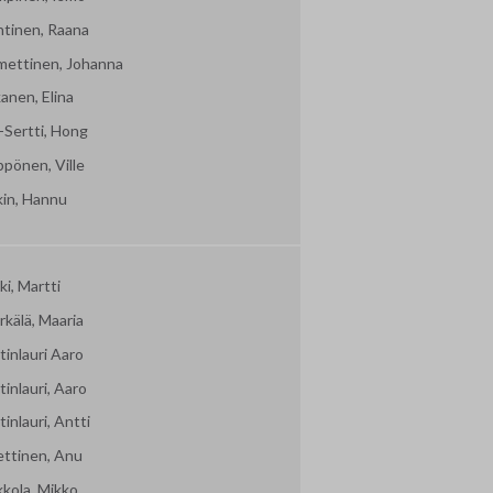
htinen, Raana
mettinen, Johanna
kanen, Elina
-Sertti, Hong
ppönen, Ville
kin, Hannu
i, Martti
kälä, Maaria
inlauri Aaro
inlauri, Aaro
inlauri, Antti
ettinen, Anu
kkola, Mikko