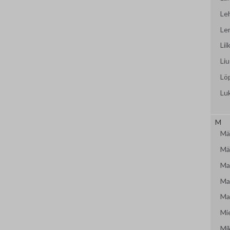
Le
Le
Lii
Liu
Lö
Lu
M
Mäk
Mär
Mat
Mat
Mat
Mi
Mi