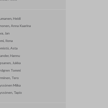
umanen, Heidi
nonen, Anna Kaarina
va, Jan
mi, Ilona
emistö, Asta
kander, Hannu
psanen, Jukka
rdgren Tommi
rminen, Tero
yssönen Miika
yssönen, Tapio