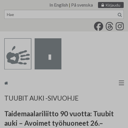
In English
|
På svenska
Kirjaudu
Siirry
sisältöön
Taidemaalariliitto
TUUBIT AUKI -SIVUOHJE
Näyttelytoiminta
Taidemaalariliitto 90 vuotta: Tuubit
Tarvikevälitys
auki – Avoimet työhuoneet
26.–