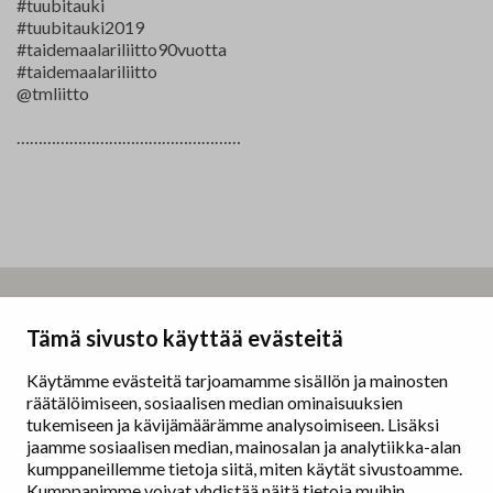
#tuubitauki
#tuubitauki2019
#taidemaalariliitto90vuotta
#taidemaalariliitto
@tmliitto
……………………………………………
Taidemaalariliitto – Målarförbundet
Tämä sivusto käyttää evästeitä
Erottajankatu 9 B
00130 Helsinki
Käytämme evästeitä tarjoamamme sisällön ja mainosten
räätälöimiseen, sosiaalisen median ominaisuuksien
www.painters.fi
tukemiseen ja kävijämäärämme analysoimiseen. Lisäksi
jaamme sosiaalisen median, mainosalan ja analytiikka-alan
kumppaneillemme tietoja siitä, miten käytät sivustoamme.
Näyttelytoiminta
Kumppanimme voivat yhdistää näitä tietoja muihin