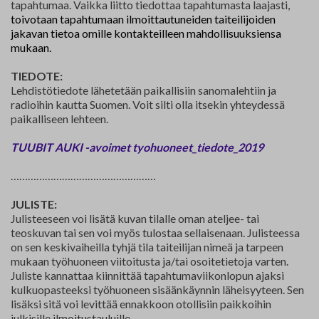
tapahtumaa. Vaikka liitto tiedottaa tapahtumasta laajasti,
toivotaan tapahtumaan ilmoittautuneiden taiteilijoiden
jakavan tietoa omille kontakteilleen mahdollisuuksiensa
mukaan.
TIEDOTE:
Lehdistötiedote lähetetään paikallisiin sanomalehtiin ja
radioihin kautta Suomen. Voit silti olla itsekin yhteydessä
paikalliseen lehteen.
TUUBIT AUKI -avoimet tyohuoneet_tiedote_2019
……………………………………………
JULISTE:
Julisteeseen voi lisätä kuvan tilalle oman ateljee- tai
teoskuvan tai sen voi myös tulostaa sellaisenaan. Julisteessa
on sen keskivaiheilla tyhjä tila taiteilijan nimeä ja tarpeen
mukaan työhuoneen viitoitusta ja/tai osoitetietoja varten.
Juliste kannattaa kiinnittää tapahtumaviikonlopun ajaksi
kulkuopasteeksi työhuoneen sisäänkäynnin läheisyyteen. Sen
lisäksi sitä voi levittää ennakkoon otollisiin paikkoihin
julkisille ilmoitustauluille.