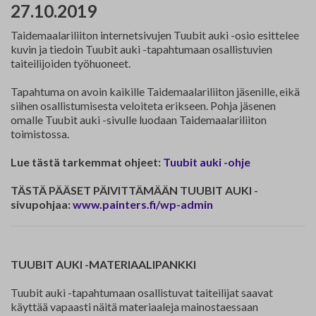
27.10.2019
Yhteystiedot
Taidemaalariliiton internetsivujen Tuubit auki -osio esittelee
Jäsenluettelo
kuvin ja tiedoin Tuubit auki -tapahtumaan osallistuvien
taiteilijoiden työhuoneet.
Jäsensivu
Tapahtuma on avoin kaikille Taidemaalariliiton jäsenille, eikä
siihen osallistumisesta veloiteta erikseen. Pohja jäsenen
omalle Tuubit auki -sivulle luodaan Taidemaalariliiton
toimistossa.
Lue tästä tarkemmat ohjeet:
Tuubit auki -ohje
TÄSTÄ PÄÄSET PÄIVITTÄMÄÄN TUUBIT AUKI -
sivupohjaa:
www.painters.fi/wp-admin
TUUBIT AUKI -MATERIAALIPANKKI
Tuubit auki -tapahtumaan osallistuvat taiteilijat saavat
käyttää vapaasti näitä materiaaleja mainostaessaan