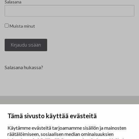
Salasana
Yhteystiedot
Jäsenluettelo
Muista minut
Jäsensivu
Salasana hukassa?
Taidemaalariliitto – Målarförbundet
Tämä sivusto käyttää evästeitä
Erottajankatu 9 B
00130 Helsinki
Käytämme evästeitä tarjoamamme sisällön ja mainosten
räätälöimiseen, sosiaalisen median ominaisuuksien