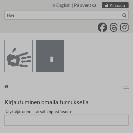
In English
|
På svenska
Kirjaudu
Siirry
sisältöön
Taidemaalariliitto
Kirjautuminen omalla tunnuksella
Käyttäjätunnus tai sähköpostiosoite
Näyttelytoiminta
Tarvikevälitys