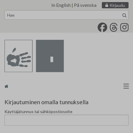
In English
|
På svenska
Kirjaudu
Siirry
sisältöön
Taidemaalariliitto
Kirjautuminen omalla tunnuksella
Käyttäjätunnus tai sähköpostiosoite
Näyttelytoiminta
Tarvikevälitys